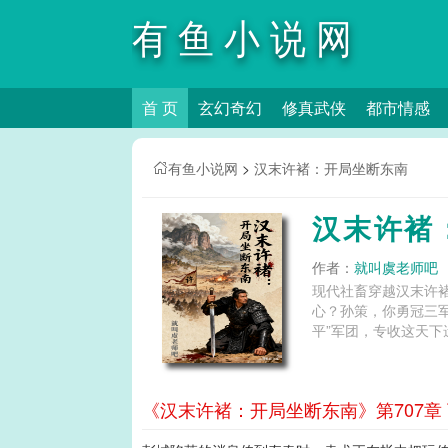
有鱼小说网
首 页
玄幻奇幻
修真武侠
都市情感
有鱼小说网
>
汉末许褚：开局坐断东南
汉末许褚
作者：
就叫虞老师吧
现代社畜穿越汉末许
心？孙策，你勇冠三
平”军团，专收这天下
《汉末许褚：开局坐断东南》第707章