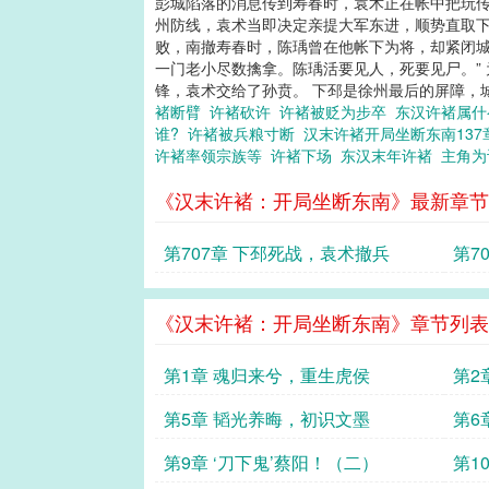
彭城陷落的消息传到寿春时，袁术正在帐中把玩传
州防线，袁术当即决定亲提大军东进，顺势直取下
败，南撤寿春时，陈瑀曾在他帐下为将，却紧闭城
一门老小尽数擒拿。陈瑀活要见人，死要见尸。”
锋，袁术交给了孙贲。 下邳是徐州最后的屏障，城
褚断臂
许褚砍许
许褚被贬为步卒
东汉许褚属
谁?
许褚被兵粮寸断
汉末许褚开局坐断东南13
许褚率领宗族等
许褚下场
东汉末年许褚
主角
《汉末许褚：开局坐断东南》最新章节
第707章 下邳死战，袁术撤兵
第7
《汉末许褚：开局坐断东南》章节列表
第1章 魂归来兮，重生虎侯
第2
第5章 韬光养晦，初识文墨
第6
第9章 ‘刀下鬼’蔡阳！（二）
第1