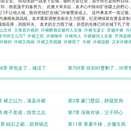
国玉玺。 得知张勋一战拿下彭城，顿时大喜过望，眉宇间尽是骄矜自得
邳，彻底荡平刘备势力。 此番大举东征，袁术心中除却扩张疆土的野心
门不让他入城，险些把他拦在城门外被曹操追上。 这件事袁术一直记着。
 为兼顾各路战线，袁术重新调整淮南非主力部署，纪灵继续留在萧县牵制
墙高厚，四面环水。 袁术的主力围了城，孙贲的先锋已经在城下扎了营，
什么生肖
主角是许褚的
许褚醉酒后被何人击落
许褚当谋士
穿越许褚
许
7章书评怎么写?
许褚之死
许褚晚年
许褚何人
许褚被何人击落
开局选
为许褚的
许褚又闯祸
许褚之死视频
许褚死了
许褚
许褚战败
汉末许褚
06章 草包走了，城没了
第705章 你别叫曹豹了，叫草
章 褚之以力，谯县许褚
第3章 豪门婴囚，静窥世局
章 稚子老成，惊世之志
第7章 深夜对谈，父子同心
0章 础石之砺，筋骨铭志
第11章 寒暑不移，步履生风