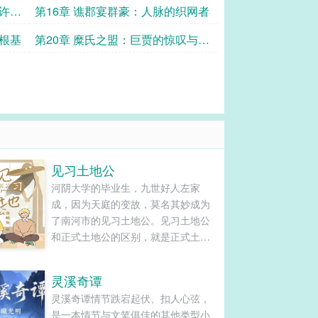
与许定
第16章 谯郡宴群豪：人脉的织网者
为根基
第20章 糜氏之盟：巨贾的惊叹与战
略的握手
见习土地公
河阴大学的毕业生，九世好人左家
成，因为天庭的变故，莫名其妙成为
了南河市的见习土地公。见习土地公
和正式土地公的区别，就是正式土地
公要做的，他也得做，但正式土地公
会的，他却不会。不但不会，如果考
灵溪奇谭
核期内完不成天庭的KPI指标，他还会
灵溪奇谭情节跌宕起伏、扣人心弦，
因此而英年早逝死于非命。没错，这
是一本情节与文笔俱佳的其他类型小