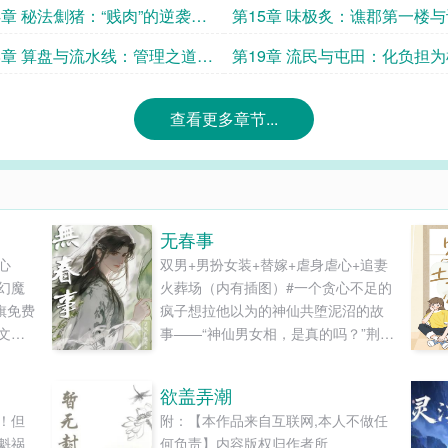
4章 秘法劁猪：“贱肉”的逆袭之
第15章 味极炙：谯郡第一楼
的担当
8章 算盘与流水线：管理之道的
第19章 流民与屯田：化负担
查看更多章节...
无春事
心
双男+男扮女装+替嫁+虐身虐心+追妻
幻魔
火葬场（内有插图）#一个贪心不足的
旗免费
疯子想拉他以为的神仙共堕泥沼的故
文字
事——“神仙男女相，是真的吗？”荆州
太安帝宗庭岭（宗峥）是个年少弑父
杀兄上位的狠人，在位十余年铁腕之
欲盖弄潮
下荆州蒸蒸日上，只是他内里还是个
！但
附：【本作品来自互联网,本人不做任
疯子，暴虐成性，于后宫尤甚。童大
魁祸
何负责】内容版权归作者所