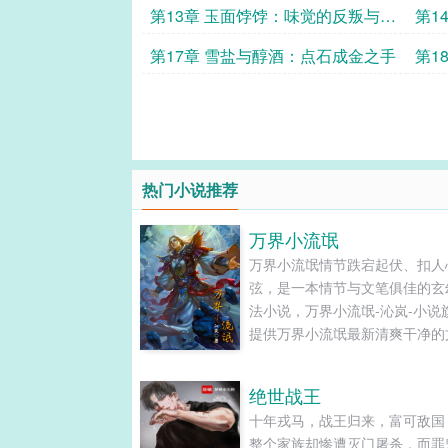
第13章 玉面饽饽：味觉的反叛与兄
第1
弟的扶持
路
第17章 雪盐与醇酒：点石成金之手
第1
革新
热门小说推荐
万界小流氓
万界小流氓情节跌宕起伏、扣人
弦，是一本情节与文笔俱佳的玄
法小说，万界小流氓-沁岚-小说
提供万界小流氓最新清爽干净的
章节在线阅读和TXT下载。...
绝世战王
十年戎马，战王归来，富可敌国
整个家族却惨遭灭门屠杀，而罪