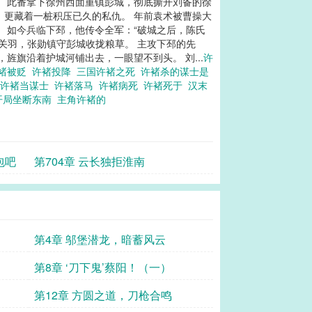
。 此番拿下徐州西面重镇彭城，彻底撕开刘备的徐
，更藏着一桩积压已久的私仇。 年前袁术被曹操大
 如今兵临下邳，他传令全军：“破城之后，陈氏
关羽，张勋镇守彭城收拢粮草。 主攻下邳的先
旌旗沿着护城河铺出去，一眼望不到头。 刘...
许
褚被贬
许褚投降
三国许褚之死
许褚杀的谋士是
择许褚当谋士
许褚落马
许褚病死
许褚死于
汉末
开局坐断东南
主角许褚的
包吧
第704章 云长独拒淮南
第4章 邬堡潜龙，暗蓄风云
第8章 ‘刀下鬼’蔡阳！（一）
第12章 方圆之道，刀枪合鸣