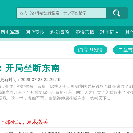
历史军事
网游竞技
科幻冒险
浪漫言情
耽美同人
其
立即阅读
章节
：开局坐断东南
更新时间：2026-07-28 22:25:19
褚，拒绝“虎痴”宿命。曹操，你挟天子，可知我的兵马钱粮也能令诸侯？
军想席卷江东？可知我早你一步布局江东，两淮人才已大半入我彀中？收拢
遗珠。这一世，虎痴不再。由我许仲康坐断东南，执棋天下...
 下邳死战，袁术撤兵