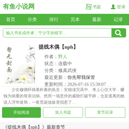
有鱼小说网
书架
登录
首页
分类
排行
完本
最新
记录
提线木偶【nph】
作者：
野人
状态：连载中
分类：修真武侠
最近更新：
你先帮我保管
更新时间：2026-07-16 15:39:07
少女穆偶怀揣着朴素的执念：安稳读完高中、考上心仪大学，赚
钱为病重的母亲治病。然而一场意外的威胁打破平静，仓皇逃离的她
误入浮华迷局，一夜荒诞放纵竟招惹了...
开始阅读
加入书架
章节目录
《提线木偶【nph】》最新章节