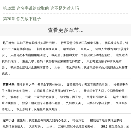
第19章 这名字谁给你取的 这不是为难人吗
第20章 你先放下锤子
查看更多章节...
、
、
热门点击:
从前不待春风慢祝如星许云毅
行至爱意消散处江言傅秦书雅
代码被掉包后，销
、
、
、
、
冠不干了魏南晨季明磊
朝来寒雨晚来风
暗香浮动
蛊真人
锦绣人生[快穿]爱伊莎越安
、
、
、
安
人生何处不青山姐姐顾明澈
我死后，爹娘和夫君一个都没疯江寻时连道秋
此恨难消
、
、
我奶奶烟烟
重生八零，爸妈！我自有我的荣耀姜老师魏杳
风起时爱意散尽林青风顾汐
、
、
、
云
鹤别空山踏明月孟谦荀宋雪诗
大祸
看见弹幕后，我送狗皇帝和白月光归西元辰轩苏
、
婉婉
、
、
更新榜单:
重生首富之子，开局拿下黑丝校花
废后回现代：天幕直播震惊皇朝
渣爹抛妻弃
、
、
子？我们吃肉你别馋
在崩铁寻求邂逅是否搞错了什么？
天道闺女下凡间，空间异能种田
、
、
、
、
、
忙
解春衫
云老二一家的传奇故事
镇龙棺，阎王命
穿越影视剧吃瓜
赵大：我的
、
、
、
、
水浒我的国
快穿：炮灰他专治各种不要脸
九转吞天诀
天赋不行拿命来拼
民间风水
、
、
师笔记
帝王系制卡，从始皇帝嬴政开始
、
、
、
完本小说:
重生后，我打脸恶毒狗男女我内心论文
暗香浮动
彻底毁了她唐朝淮唐梦绮
、
、
、
、
炮灰情史旧情人
天幕尽头
大祸
江晏礼安然小说江晏礼时候
【HL】重生黑化后，她