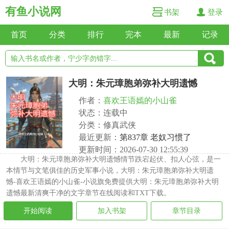
有鱼小说网
书架
登录
首页
分类
排行
完本
最新
记录
大明：朱元璋胞弟弥补大明遗憾
作者：
喜欢王语嫣的小山雀
状态：连载中
分类：修真武侠
最近更新：
第837章 老奴习惯了
更新时间：2026-07-30 12:55:39
大明：朱元璋胞弟弥补大明遗憾情节跌宕起伏、扣人心弦，是一
本情节与文笔俱佳的历史军事小说，大明：朱元璋胞弟弥补大明遗
憾-喜欢王语嫣的小山雀-小说旗免费提供大明：朱元璋胞弟弥补大明
遗憾最新清爽干净的文字章节在线阅读和TXT下载。
开始阅读
加入书架
章节目录