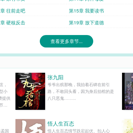
4章 往前走吧
第15章 我要读书
8章 硬核反击
第19章 放下道德
查看更多章节...
张九阳
弦，
爷爷出殡那晚，我抬着石碑在前引
型小
路，不敢回头看，因为身后抬棺的是
费提供
八只恶鬼……...
节在
悟人生百态
盛孟国
悟人生百态情节跌宕起伏、扣人心