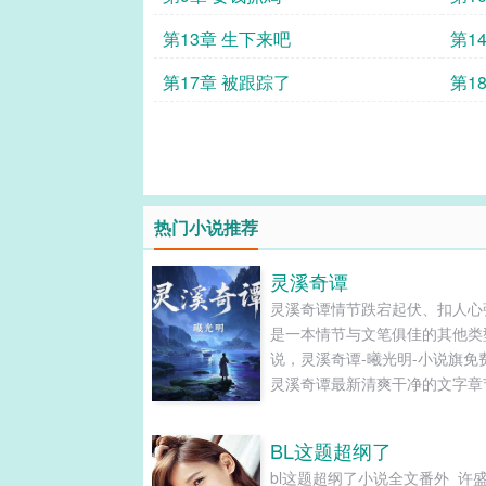
第13章 生下来吧
第1
第17章 被跟踪了
第1
热门小说推荐
灵溪奇谭
灵溪奇谭情节跌宕起伏、扣人心
是一本情节与文笔俱佳的其他类
说，灵溪奇谭-曦光明-小说旗免
灵溪奇谭最新清爽干净的文字章
线阅读和TXT下载。...
BL这题超纲了
bl这题超纲了小说全文番外_许