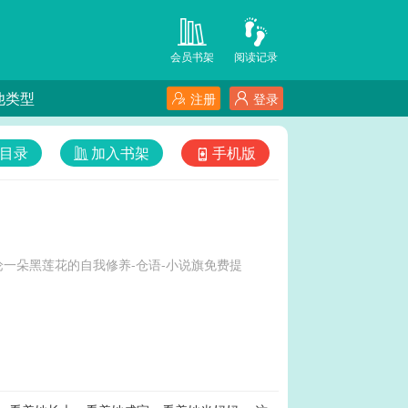
会员书架
阅读记录
他类型
注册
登录
目录
加入书架
手机版
一朵黑莲花的自我修养-仓语-小说旗免费提