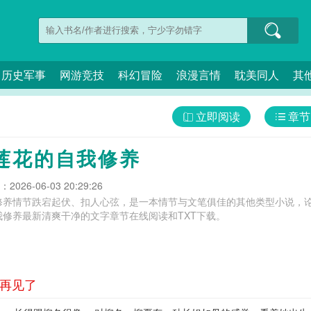
历史军事
网游竞技
科幻冒险
浪漫言情
耽美同人
其
立即阅读
章节
莲花的自我修养
026-06-03 20:29:26
修养情节跌宕起伏、扣人心弦，是一本情节与文笔俱佳的其他类型小说，论
修养最新清爽干净的文字章节在线阅读和TXT下载。
 再见了