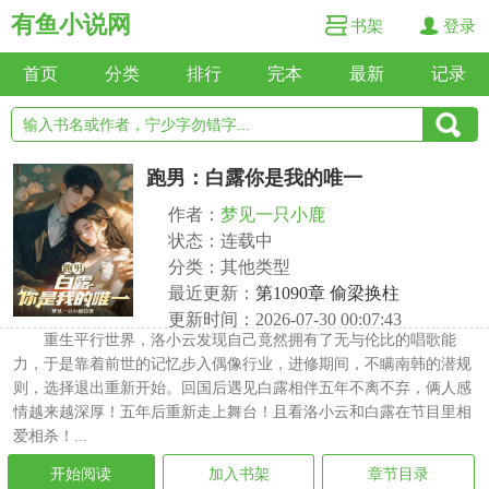
有鱼小说网
书架
登录
首页
分类
排行
完本
最新
记录
跑男：白露你是我的唯一
作者：
梦见一只小鹿
状态：连载中
分类：其他类型
最近更新：
第1090章 偷梁换柱
更新时间：2026-07-30 00:07:43
重生平行世界，洛小云发现自己竟然拥有了无与伦比的唱歌能
力，于是靠着前世的记忆步入偶像行业，进修期间，不瞒南韩的潜规
则，选择退出重新开始。回国后遇见白露相伴五年不离不弃，俩人感
情越来越深厚！五年后重新走上舞台！且看洛小云和白露在节目里相
爱相杀！...
开始阅读
加入书架
章节目录