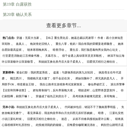
第19章 白露获胜
第20章 确认关系
查看更多章节...
、
热门点击:
穿越：无双大当家
【HL】重生黑化后，她逼总裁以死谢罪！ 作者：易小文林知意
、
、
、
、
宋宛秋
蛊真人
炮灰情史旧情人
重生八零，爸妈！我自有我的荣耀姜老师魏杳
她来
、
、
、
、
自星际最高监狱
朝来寒雨晚来风
暗香浮动
重生后，我打脸恶毒狗男女我内心论文
、
、
、
行至爱意消散处江言傅秦书雅
天幕尽头
假千金遇上真绿茶宋灵灵宋毅然
林深不知云海
、
、
、
许云琛裴馥许云琛裴馥雪
和姐姐互换化兽丹后大皇子柔美人
旧爱泯灭程衍之柳欣欣
、
、
更新榜单:
紫金幻影：我的黑篮系统
盗墓：与废物系统的第九次轮回
疯批母女在年代逆
、
、
、
、
袭
顾忘西川
我都抱天道大腿了，假千金还在演
师妹别脑补了，师兄真的是凡人
开
、
、
、
局联手OK，缔造紫金王朝
我在公路求生游戏靠考试发家致富
修仙界破烂王
派出所警事
、
、
、
【治安和刑事侦查】
娇知青靠颠勺，反向养落魄大佬
萌娃进村，山里野兽瑟瑟发抖
你
、
、
、
们刷怪啊，刷我干嘛！
穿越成了福岛正则庶出子
高考前换亲被继兄团宠，亲哥悔疯
、
、
完本小说:
和姐姐互换化兽丹后大皇子柔美人
代码被掉包后，销冠不干了魏南晨季明磊
失
、
、
、
效攻略裴安桑宁
看见弹幕后，我送狗皇帝和白月光归西元辰轩苏婉婉
暗香
江晏礼安然
、
、
、
、
小说江晏礼时候
旧爱泯灭程衍之柳欣欣
迷恋
从前不待春风慢祝如星许云毅
错将真
、
、
、
心落梧桐宋时礼苏韵怡
此恨难消我奶奶烟烟
后悔爱你穆斯澜沈清欢
鹤别空山踏明月孟