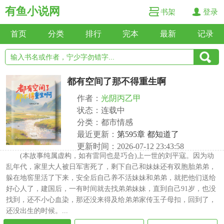
有鱼小说网
书架
登录
首页
分类
排行
完本
最新
记录
都有空间了那不得重生啊
作者：
光阴丙乙甲
状态：连载中
分类：都市情感
最近更新：
第595章 都知道了
更新时间：2026-07-12 23:43:58
(本故事纯属虚构，如有雷同也是巧合)上一世的刘平寇。因为动
乱年代，家里大人被日军害死了，剩下自己和妹妹还有双胞胎弟弟，
躲在地窖里活了下来，安全后自己养不活妹妹和弟弟，就把他们送给
好心人了，建国后，一有时间就去找弟弟妹妹，直到自己91岁，也没
找到，还不小心血染，那还没来得及给弟弟家传玉子母扣，回到了，
还没出生的时候。...