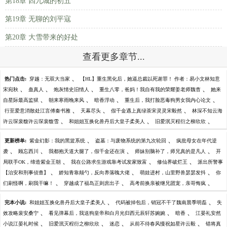
第18章 四九城的初五
第19章 无聊的刘平寇
第20章 大雪带来的好处
查看更多章节...
、
热门点击:
穿越：无双大当家
【HL】重生黑化后，她逼总裁以死谢罪！ 作者：易小文林知意
、
、
、
、
宋宛秋
蛊真人
炮灰情史旧情人
重生八零，爸妈！我自有我的荣耀姜老师魏杳
她来
、
、
、
、
自星际最高监狱
朝来寒雨晚来风
暗香浮动
重生后，我打脸恶毒狗男女我内心论文
、
、
、
行至爱意消散处江言傅秦书雅
天幕尽头
假千金遇上真绿茶宋灵灵宋毅然
林深不知云海
、
、
、
许云琛裴馥许云琛裴馥雪
和姐姐互换化兽丹后大皇子柔美人
旧爱泯灭程衍之柳欣欣
、
、
更新榜单:
紫金幻影：我的黑篮系统
盗墓：与废物系统的第九次轮回
疯批母女在年代逆
、
、
、
、
袭
顾忘西川
我都抱天道大腿了，假千金还在演
师妹别脑补了，师兄真的是凡人
开
、
、
、
局联手OK，缔造紫金王朝
我在公路求生游戏靠考试发家致富
修仙界破烂王
派出所警事
、
、
、
【治安和刑事侦查】
娇知青靠颠勺，反向养落魄大佬
萌娃进村，山里野兽瑟瑟发抖
你
、
、
、
们刷怪啊，刷我干嘛！
穿越成了福岛正则庶出子
高考前换亲被继兄团宠，亲哥悔疯
、
、
完本小说:
和姐姐互换化兽丹后大皇子柔美人
代码被掉包后，销冠不干了魏南晨季明磊
失
、
、
、
效攻略裴安桑宁
看见弹幕后，我送狗皇帝和白月光归西元辰轩苏婉婉
暗香
江晏礼安然
、
、
、
、
小说江晏礼时候
旧爱泯灭程衍之柳欣欣
迷恋
从前不待春风慢祝如星许云毅
错将真