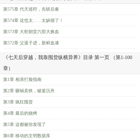
第575章 代天巡狩，先斩后奏
第574章 这也太……太缺德了！
第573章 大乾朝堂六部大换血
第572章 父退子进，新鲜血液
《七天后穿越，我靠囤货纵横异界》目录 第一页 （第1-100
章）
第1章 相亲打脸指南
第2章 砸锅卖铁，破釜沉舟
第3章 疯狂囤货
第4章 最后的烧烤
第5章 这都被你发现了
第6章 移动的文明数据库