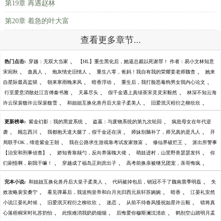
第19章 再遇赵林
第20章 着急的叶大富
查看更多章节...
、
热门点击:
穿越：无双大当家
【HL】重生黑化后，她逼总裁以死谢罪！ 作者：易小文林知意
、
、
、
、
宋宛秋
蛊真人
炮灰情史旧情人
重生八零，爸妈！我自有我的荣耀姜老师魏杳
她来
、
、
、
、
自星际最高监狱
朝来寒雨晚来风
暗香浮动
重生后，我打脸恶毒狗男女我内心论文
、
、
、
行至爱意消散处江言傅秦书雅
天幕尽头
假千金遇上真绿茶宋灵灵宋毅然
林深不知云海
、
、
、
许云琛裴馥许云琛裴馥雪
和姐姐互换化兽丹后大皇子柔美人
旧爱泯灭程衍之柳欣欣
、
、
更新榜单:
紫金幻影：我的黑篮系统
盗墓：与废物系统的第九次轮回
疯批母女在年代逆
、
、
、
、
袭
顾忘西川
我都抱天道大腿了，假千金还在演
师妹别脑补了，师兄真的是凡人
开
、
、
、
局联手OK，缔造紫金王朝
我在公路求生游戏靠考试发家致富
修仙界破烂王
派出所警事
、
、
、
【治安和刑事侦查】
娇知青靠颠勺，反向养落魄大佬
萌娃进村，山里野兽瑟瑟发抖
你
、
、
、
们刷怪啊，刷我干嘛！
穿越成了福岛正则庶出子
高考前换亲被继兄团宠，亲哥悔疯
、
、
完本小说:
和姐姐互换化兽丹后大皇子柔美人
代码被掉包后，销冠不干了魏南晨季明磊
失
、
、
、
效攻略裴安桑宁
看见弹幕后，我送狗皇帝和白月光归西元辰轩苏婉婉
暗香
江晏礼安然
、
、
、
、
小说江晏礼时候
旧爱泯灭程衍之柳欣欣
迷恋
从前不待春风慢祝如星许云毅
错将真
、
、
、
心落梧桐宋时礼苏韵怡
此恨难消我奶奶烟烟
后悔爱你穆斯澜沈清欢
鹤别空山踏明月孟