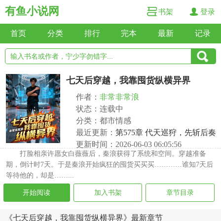
有鱼小说网
书架
登录
首页
分类
排行
完本
最新
记录
七天后穿越，我靠囤货纵横异界
作者：
非常非常浪
状态：连载中
分类：都市情感
最近更新：
第575章 代天巡狩，先斩后奏
更新时间：2026-06-03 06:05:56
打脸相亲许愿女白薇薇后，秦浪获得了系统和空间。穿越准备
期，倒计时7天。于是秦浪开始疯狂的囤货买买买…………谁知7天后
等待他的，却是……...
开始阅读
加入书架
章节目录
《七天后穿越，我靠囤货纵横异界》最新章节