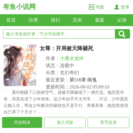
有鱼小说网
书架
登录
首页
分类
排行
完本
最新
记录
女尊：开局被天降砸死
作者：
小墨水龙吟
状态：连载中
分类：玄幻奇幻
最近更新：
第516章 闹鬼
更新时间：2026-08-02 05:09:10
慕珩刚吸了口新鲜空气，就被天降砸成了一滩烂泥。她厌恶夺
舍，却莫名进了少年身体。这少年似乎不太寻常……不过，少年愿意
让她入住，帮这少年解决些麻烦也不是不行。养着养着，她忽然发现
自己养了个天才？...
开始阅读
加入书架
章节目录