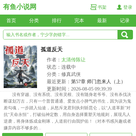
有鱼小说网
书架
登录
首页
分类
排行
完本
最新
记录
孤道反天
作者：
太清传陈让
状态：连载中
分类：修真武侠
最近更新：
第57章 师门忽来人（上）
更新时间：2026-08-05 09:39:39
没有穿越、没有系统、没有灵根、没有随身老爷爷、没有杀伐决
断谋划万古，只有一个普普通通、爱发点小脾气的书生，因为误为鬼
差勾魂，一步踏入仙途，从怒斥龙君到执剑斩昆仑，以“人道革新”对
抗“天命永恒”，打破仙神定数，用自身选择重塑天地规则，展现凡人
逆袭，将身体炼成金刚琢，人道前行由我护佑！（对本书感兴趣或者
嫌弃内容不够多的...