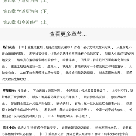
第18章 学道所为何（上）
第19章 学道所为何（下）
第20章 归乡苦修行（上）
查看更多章节...
、
热门点击:
【HL】重生黑化后，她逼总裁以死谢罪！ 作者：易小文林知意宋宛秋
人生何处不
、
、
青山姐姐顾明澈
老婆拔我针管，让我给男助理煮醒酒汤程心怡陆沉宴
锦绣人生[快穿]爱伊莎
、
、
、
越安安
错将真心落梧桐宋时礼苏韵怡
暗香浮动
回头看，轻舟已过万重山蒋之舟沈傲
、
、
、
、
凝
重生之窈窈再爱我一次
蛊真人
我死后，爹娘和夫君一个都没疯江寻时连道秋
天
、
、
、
、
鹅奏鸣曲
从前不待春风慢祝如星许云毅
此恨难消我奶奶烟烟
朝来寒雨晚来风
旧爱
、
泯灭程衍之柳欣欣
、
、
、
更新榜单:
漫仙途
下山退婚：逍遥神医
全球游戏：领地又又又升级了
上交时空门，我
、
、
、
带华夏开发异世界
模拟：诡异看见我后决定不降临了
我在异界当反贼
修仙界破烂
、
、
、
、
王
穿越四合院之开局落户四合院
瘸子的剑
官场：这一世从拯救红色娇妻开始
综影
、
、
、
视：她脑子有病却过分强大
邪龙出狱：我送未婚妻全家升天！
全家一起穿越去修仙
长
、
、
生仙途：从苟在空间种田开始
NBA：加强版G6汤，科比跪了
、
、
、
完本小说:
锦绣人生[快穿]爱伊莎越安安
此恨难消我奶奶烟烟
朝来寒雨晚来风
错将真
、
心落梧桐宋时礼苏韵怡
【HL】重生黑化后，她逼总裁以死谢罪！ 作者：易小文林知意宋宛