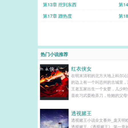
第13章 挖到东西
第1
第17章 蹭热度
第1
热门小说推荐
红衣侠女
在明末清初的北方大地上科尔沁
的边上有一个叫恣州的古城里，
王老五家出生一个女婴，儿少时
喜欢习武耍枪弄刀，给她的父母
许多麻烦，父母想着女大了先给
管理账目，那成想却养成了一个
透视赌王
头。这个丫头长大了可不得了，
透视赌王小说全文番外_庞天明
仗义，路见不平就出手，成为当
透视赌王,《透视赌王》 第一章