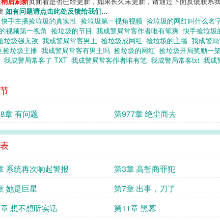
您
稍后刷新
页面看是否已经更新，如果长久未更新，请通过下面反馈联系我
说旗
如有问题请点击此处反馈给我们
...
角
快手主播捡垃圾的真实性
捡垃圾第一视角视频
捡垃圾的网红叫什么名
圾的视频第一视角
捡垃圾的节目
我成警局常客作者唯有笔爽
快手捡垃圾
捡垃圾强无敌
我成警局常客男主
捡垃圾成网红
捡垃圾的主播
我成警局
区捡垃圾主播
我成警局常客有男主吗
捡垃圾的网红
捡垃圾开局奖励一
红
我成警局常客了 TXT
我成警局常客作者唯有笔
我成警局常客txt
我成
节
78章 有问题
第977章 绝尘而去
表
章 系统再次响起警报
第3章 高智商罪犯
章 她是巨星
第7章 出事，刀了
0章 想不想听实话
第11章 黑幕