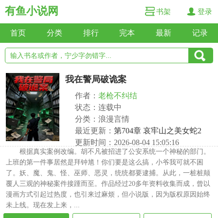
有鱼小说网
书架
登录
首页
分类
排行
完本
最新
记录
我在警局破诡案
作者：
老枪不纠结
状态：连载中
分类：浪漫言情
最近更新：
第704章 哀牢山之美女蛇2
更新时间：2026-08-04 15:05:16
根据真实案例改编。胡不凡被招进了公安系统一个神秘的部门。
上班的第一件事居然是拜钟馗！你们要是这么搞，小爷我可就不困
了。妖、魔、鬼、怪、巫师、恶灵，统统都要逮捕。从此，一桩桩颠
覆人三观的神秘案件接踵而至。作品经过20多年资料收集而成，曾以
漫画方式引起过热度，也引来过麻烦，但小说版，因为版权原因始终
未上线。现在发上来，...