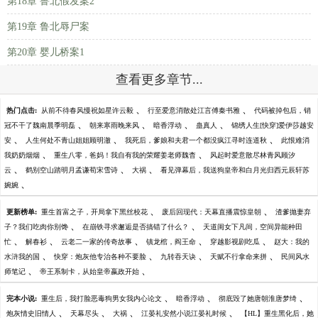
第18章 鲁北假发案2
第19章 鲁北辱尸案
第20章 婴儿桥案1
查看更多章节...
、
、
热门点击:
从前不待春风慢祝如星许云毅
行至爱意消散处江言傅秦书雅
代码被掉包后，销
、
、
、
、
冠不干了魏南晨季明磊
朝来寒雨晚来风
暗香浮动
蛊真人
锦绣人生[快穿]爱伊莎越安
、
、
、
安
人生何处不青山姐姐顾明澈
我死后，爹娘和夫君一个都没疯江寻时连道秋
此恨难消
、
、
我奶奶烟烟
重生八零，爸妈！我自有我的荣耀姜老师魏杳
风起时爱意散尽林青风顾汐
、
、
、
云
鹤别空山踏明月孟谦荀宋雪诗
大祸
看见弹幕后，我送狗皇帝和白月光归西元辰轩苏
、
婉婉
、
、
更新榜单:
重生首富之子，开局拿下黑丝校花
废后回现代：天幕直播震惊皇朝
渣爹抛妻弃
、
、
子？我们吃肉你别馋
在崩铁寻求邂逅是否搞错了什么？
天道闺女下凡间，空间异能种田
、
、
、
、
、
忙
解春衫
云老二一家的传奇故事
镇龙棺，阎王命
穿越影视剧吃瓜
赵大：我的
、
、
、
、
水浒我的国
快穿：炮灰他专治各种不要脸
九转吞天诀
天赋不行拿命来拼
民间风水
、
、
师笔记
帝王系制卡，从始皇帝嬴政开始
、
、
、
完本小说:
重生后，我打脸恶毒狗男女我内心论文
暗香浮动
彻底毁了她唐朝淮唐梦绮
、
、
、
、
炮灰情史旧情人
天幕尽头
大祸
江晏礼安然小说江晏礼时候
【HL】重生黑化后，她