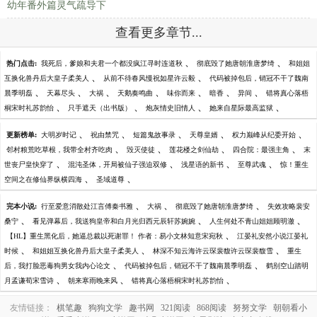
幼年番外篇灵气疏导下
查看更多章节...
、
、
热门点击:
我死后，爹娘和夫君一个都没疯江寻时连道秋
彻底毁了她唐朝淮唐梦绮
和姐姐
、
、
互换化兽丹后大皇子柔美人
从前不待春风慢祝如星许云毅
代码被掉包后，销冠不干了魏南
、
、
、
、
、
、
、
晨季明磊
天幕尽头
大祸
天鹅奏鸣曲
味你而来
暗香
异间
错将真心落梧
、
、
、
、
桐宋时礼苏韵怡
只手遮天（出书版）
炮灰情史旧情人
她来自星际最高监狱
、
、
、
、
、
更新榜单:
大明岁时记
祝由禁咒
短篇鬼故事录
天尊皇婿
权力巅峰从纪委开始
、
、
、
、
邻村粮荒吃草根，我带全村齐吃肉
毁灭使徒
莲花楼之剑仙劫
四合院：最强主角
末
、
、
、
、
世丧尸皇快穿了
混沌圣体，开局被仙子强迫双修
浅星语的新书
至尊武魂
惊！重生
、
、
空间之在修仙界纵横四海
圣域道尊
、
、
、
完本小说:
行至爱意消散处江言傅秦书雅
大祸
彻底毁了她唐朝淮唐梦绮
失效攻略裴安
、
、
、
桑宁
看见弹幕后，我送狗皇帝和白月光归西元辰轩苏婉婉
人生何处不青山姐姐顾明澈
、
【HL】重生黑化后，她逼总裁以死谢罪！ 作者：易小文林知意宋宛秋
江晏礼安然小说江晏礼
、
、
、
时候
和姐姐互换化兽丹后大皇子柔美人
林深不知云海许云琛裴馥许云琛裴馥雪
重生
、
、
后，我打脸恶毒狗男女我内心论文
代码被掉包后，销冠不干了魏南晨季明磊
鹤别空山踏明
、
、
、
月孟谦荀宋雪诗
朝来寒雨晚来风
错将真心落梧桐宋时礼苏韵怡
友情链接：
棋笔趣
狗狗文学
趣书网
321阅读
868阅读
努努文学
朝朝看小