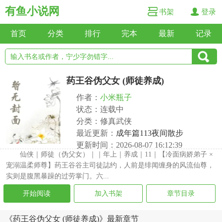
有鱼小说网
书架
登录
首页
分类
排行
完本
最新
记录
药王谷伪父女 (师徒养成)
作者：
小米瓶子
状态：连载中
分类：修真武侠
最近更新：
成年篇113夜间散步
更新时间：2026-08-07 16:12:39
仙侠｜师徒（伪父女）｜｜年上｜养成｜11｜【冷面病娇弟子 ×
宠溺温柔师尊】药王谷谷主司徒誌约，人前是绯闻缠身的风流仙尊，
实则是腹黑暴躁的过劳掌门。六...
开始阅读
加入书架
章节目录
《药王谷伪父女 (师徒养成)》最新章节