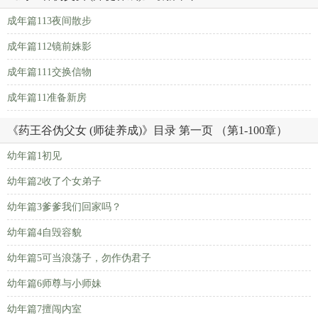
成年篇113夜间散步
成年篇112镜前姝影
成年篇111交换信物
成年篇11准备新房
《药王谷伪父女 (师徒养成)》目录 第一页 （第1-100章）
幼年篇1初见
幼年篇2收了个女弟子
幼年篇3爹爹我们回家吗？
幼年篇4自毁容貌
幼年篇5可当浪荡子，勿作伪君子
幼年篇6师尊与小师妹
幼年篇7擅闯内室