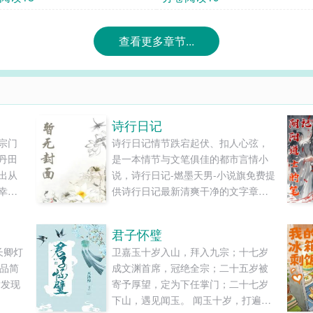
查看更多章节...
诗行日记
宗门
诗行日记情节跌宕起伏、扣人心弦，
丹田
是一本情节与文笔俱佳的都市言情小
出从
说，诗行日记-燃墨天男-小说旗免费提
幸得
供诗行日记最新清爽干净的文字章节
武
在线阅读和TXT下载。...
双剑
君子怀璧
中，
长卿灯
卫嘉玉十岁入山，拜入九宗；十七岁
枫的
作品简
成文渊首席，冠绝全宗；二十五岁被
.
后发现
寄予厚望，定为下任掌门；二十七岁
下山，遇见闻玉。 闻玉十岁，打遍沂