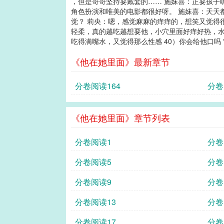
，但是哥哥坚持要戴套的…… 施妺喜：正要孩子
角色扮演和唯美的电影都很好呀。 施妺喜：天天
觉？ 莉央：嗯，感觉麻麻的痒痒的，想笑又觉得
轻柔，真的越吃越想要他，小穴里面好痒好热，水
吃得满嘴水，又觉得那么性感 40）你会给他口吗
《他在她里面》最新章节
分卷阅读164
分卷
《他在她里面》章节列表
分卷阅读1
分卷
分卷阅读5
分卷
分卷阅读9
分卷
分卷阅读13
分卷
分卷阅读17
分卷