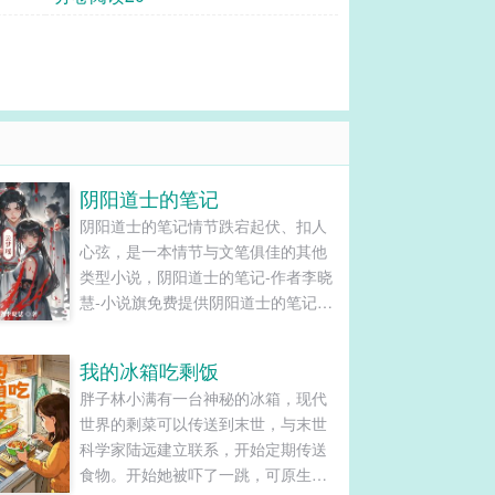
阴阳道士的笔记
阴阳道士的笔记情节跌宕起伏、扣人
心弦，是一本情节与文笔俱佳的其他
类型小说，阴阳道士的笔记-作者李晓
慧-小说旗免费提供阴阳道士的笔记最
新清爽干净的文字章节在线阅读和
TXT下载。...
我的冰箱吃剩饭
胖子林小满有一台神秘的冰箱，现代
世界的剩菜可以传送到末世，与末世
科学家陆远建立联系，开始定期传送
食物。开始她被吓了一跳，可原生家