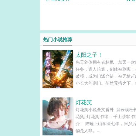
热门小说推荐
太阳之子！
先天剑体拥有者林枫，却因一次
任务，遭人暗算，剑体被剥离，
破损，成为门派弃徒，被无情赶
小长大的宗门。茫然无措之下，
上天垂怜，喜获天降神火，再修
道，重新激活剑体本源，铸就无
灯花笑
体。在人魔妖鬼仙神的诸天万界
灯花笑小说全文番外_裴云暎杜
杀出一天血路，剑逆九千界，林
花笑, 灯花笑 作者：千山茶客 
逆天之路，从天衍大陆开始….....
介： 陆曈上山学医七年，归乡
物是人非。...