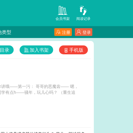
会员书架
阅读记录
他类型
注册
登录
目录
加入书架
手机版
讲哦——第一污： 哥哥的恶魔齿—— 嗯，
同学有点h——骚年，玩儿心吗？ （重生追