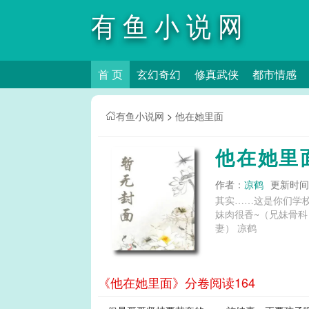
有鱼小说网
首 页
玄幻奇幻
修真武侠
都市情感
有鱼小说网
>
他在她里面
他在她里
作者：
凉鹤
更新时间：2
其实……这是你们学
妹肉很香~（兄妹骨科
妻） 凉鹤
《他在她里面》分卷阅读164