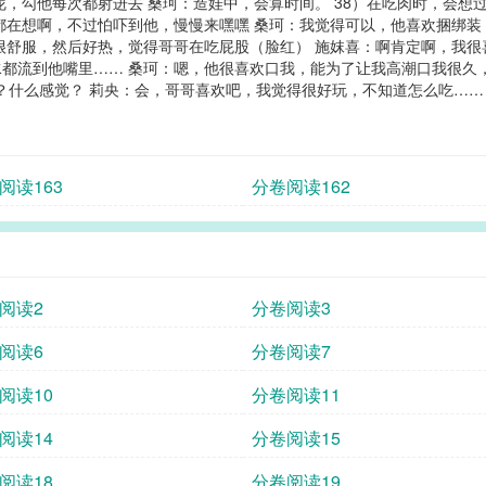
呢，勾他每次都射进去 桑珂：造娃中，会算时间。 38）在吃肉时，会想
都在想啊，不过怕吓到他，慢慢来嘿嘿 桑珂：我觉得可以，他喜欢捆绑装，
很舒服，然后好热，觉得哥哥在吃屁股（脸红） 施妺喜：啊肯定啊，我
都流到他嘴里…… 桑珂：嗯，他很喜欢口我，能为了让我高潮口我很久
？什么感觉？ 莉央：会，哥哥喜欢吧，我觉得很好玩，不知道怎么吃…… .
阅读163
分卷阅读162
阅读2
分卷阅读3
阅读6
分卷阅读7
阅读10
分卷阅读11
阅读14
分卷阅读15
阅读18
分卷阅读19