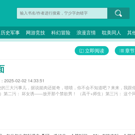
历史军事
网游竞技
科幻冒险
浪漫言情
耽美同人
其
立即阅读
章节
面
025-02-02 14:33:51
校的三大污事儿，据说挺肉还挺奇，啧啧，你不会不知道吧？来来，我跟你
）第二污： 坏女诱——放开那个禁欲男！ （高干+师生）第三污： 这个