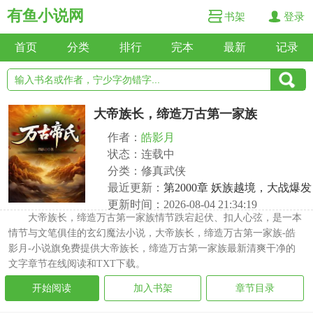
有鱼小说网
书架
登录
首页
分类
排行
完本
最新
记录
大帝族长，缔造万古第一家族
作者：
皓影月
状态：连载中
分类：修真武侠
最近更新：
第2000章 妖族越境，大战爆发
更新时间：2026-08-04 21:34:19
大帝族长，缔造万古第一家族情节跌宕起伏、扣人心弦，是一本
情节与文笔俱佳的玄幻魔法小说，大帝族长，缔造万古第一家族-皓
影月-小说旗免费提供大帝族长，缔造万古第一家族最新清爽干净的
文字章节在线阅读和TXT下载。
开始阅读
加入书架
章节目录