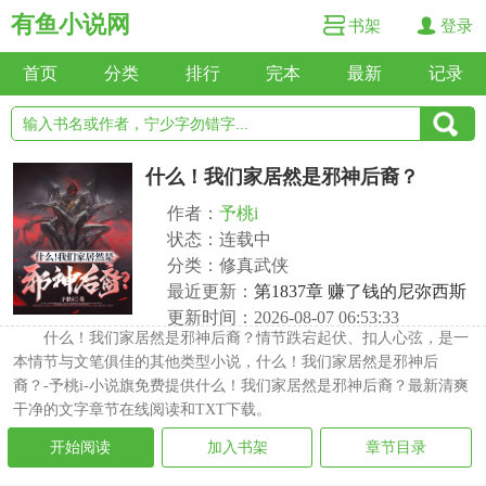
有鱼小说网
书架
登录
首页
分类
排行
完本
最新
记录
什么！我们家居然是邪神后裔？
作者：
予桃i
状态：连载中
分类：修真武侠
最近更新：
第1837章 赚了钱的尼弥西斯
更新时间：2026-08-07 06:53:33
什么！我们家居然是邪神后裔？情节跌宕起伏、扣人心弦，是一
本情节与文笔俱佳的其他类型小说，什么！我们家居然是邪神后
裔？-予桃i-小说旗免费提供什么！我们家居然是邪神后裔？最新清爽
干净的文字章节在线阅读和TXT下载。
开始阅读
加入书架
章节目录