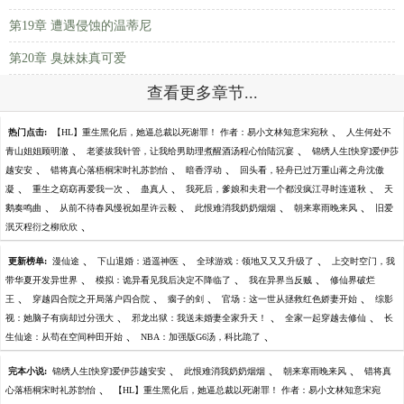
第19章 遭遇侵蚀的温蒂尼
第20章 臭妹妹真可爱
查看更多章节...
、
热门点击:
【HL】重生黑化后，她逼总裁以死谢罪！ 作者：易小文林知意宋宛秋
人生何处不
、
、
青山姐姐顾明澈
老婆拔我针管，让我给男助理煮醒酒汤程心怡陆沉宴
锦绣人生[快穿]爱伊莎
、
、
、
越安安
错将真心落梧桐宋时礼苏韵怡
暗香浮动
回头看，轻舟已过万重山蒋之舟沈傲
、
、
、
、
凝
重生之窈窈再爱我一次
蛊真人
我死后，爹娘和夫君一个都没疯江寻时连道秋
天
、
、
、
、
鹅奏鸣曲
从前不待春风慢祝如星许云毅
此恨难消我奶奶烟烟
朝来寒雨晚来风
旧爱
、
泯灭程衍之柳欣欣
、
、
、
更新榜单:
漫仙途
下山退婚：逍遥神医
全球游戏：领地又又又升级了
上交时空门，我
、
、
、
带华夏开发异世界
模拟：诡异看见我后决定不降临了
我在异界当反贼
修仙界破烂
、
、
、
、
王
穿越四合院之开局落户四合院
瘸子的剑
官场：这一世从拯救红色娇妻开始
综影
、
、
、
视：她脑子有病却过分强大
邪龙出狱：我送未婚妻全家升天！
全家一起穿越去修仙
长
、
、
生仙途：从苟在空间种田开始
NBA：加强版G6汤，科比跪了
、
、
、
完本小说:
锦绣人生[快穿]爱伊莎越安安
此恨难消我奶奶烟烟
朝来寒雨晚来风
错将真
、
心落梧桐宋时礼苏韵怡
【HL】重生黑化后，她逼总裁以死谢罪！ 作者：易小文林知意宋宛