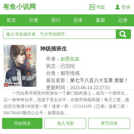
有鱼小说网
书架
登录
首页
分类
排行
完本
最新
记录
神级插班生
作者：
如墨似血
状态：已完结
分类：都市情感
最近更新：
第七千八百八十五章 质疑！
更新时间：2025-06-14 22:27:51
一代仙界丹师意外附身在一个豪门纨绔身上，成为一个插班生，
以一身神奇仙术，混迹于美女丛中，在都市独领风骚！每天三更，微
信关注每满100加更一章！读者一群：233514189（已满）读者二群：
894706463微信公众号：如墨似血...
开始阅读
加入书架
章节目录