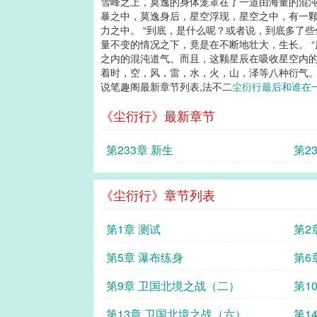
雪峰之上，莫逸的身体笼罩在了一道由海量的混沌
暴之中，莫逸身后，星空浮现，星空之中，有一颗
力之中。 “到底，是什么呢？或者说，到底多了
量不变的情况之下，竟是在不断地壮大，生长。 
之内的混沌道气。而且，这颗星辰在吸收星空内的
着时，空，风，雷，水，火，山，泽等八种衍气。这
说笔趣阁最新章节列表,法不二
尘衍行最后和谁在
《尘衍行》最新章节
第233章 新生
第2
《尘衍行》章节列表
第1章 测试
第2
第5章 瀑布练身
第6
第9章 卫国北境之战（二）
第1
第13章 卫国北境之战（六）
第1