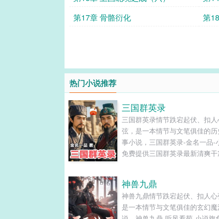
第17章 骨骼衍化
第1
热门小说推荐
三国群英录
三国群英录情节跌宕起伏、扣人
弦，是一本情节与文笔俱佳的历
事小说，三国群英录-金名一品-
免费提供三国群英录最新清爽干
文字章节在线阅读和TXT下载。..
神兽九鼎
神兽九鼎情节跌宕起伏、扣人心
是一本情节与文笔俱佳的玄幻魔
说，神兽九鼎-听风看菊-小说旗