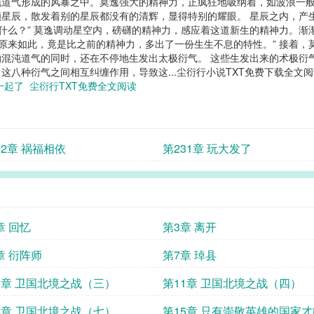
道气形成的风暴之中。莫逸强大的精神力，正疯狂地吸纳着，如波浪一般
星辰，散发着别的星辰都没有的清辉，显得特别的耀眼。 星辰之内，产
些什么？” 莫逸调动星空内，磅礴的精神力，感应着这道新生的精神力。
“原来如此，竟是比之前的精神力，多出了一份生生不息的特性。” 接着
混沌道气的同时，还在不停地生发出太极衍气。 这些生发出来的术极衍
八种衍气之间相互纠缠作用，导致这...尘衍行小说TXT免费下载全文阅
一起了
尘衍行TXT免费全文阅读
32章 祸福相依
第231章 玩大发了
章 回忆
第3章 离开
章 衍阵师
第7章 琸县
0章 卫国北境之战（三）
第11章 卫国北境之战（四）
4章 卫国北境之战（七）
第15章 只有崇敬英雄的国家