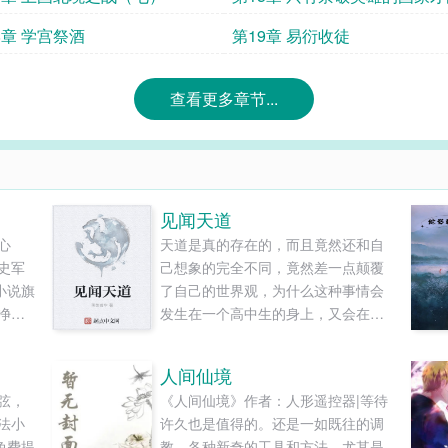
立在无尽的岁月长河中
8章 学宫祭酒
第19章 易衍收徒
查看更多章节...
见闻天道
心
天道是真的存在的，而且竟然还和自
史军
己想象的完全不同，竟然差一点颠覆
小说旗
了自己的世界观，为什么这种事情会
净的
发生在一个高中生的身上，又会在天
.
道里面发生什么样的事情？简直无法
想象。......
人间仙境
弦，
《人间仙境》作者：人形遥控器|等待
法小
许久也是值得的。还是一如既往的调
免费提
教，各种新奇的工具和方法，尤其是