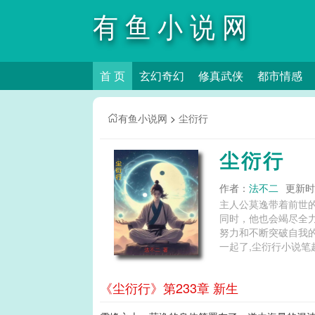
有鱼小说网
首 页
玄幻奇幻
修真武侠
都市情感
有鱼小说网
>
尘衍行
尘衍行
作者：
法不二
更新时间
主人公莫逸带着前世
同时，他也会竭尽全
努力和不断突破自我的快感。在尘衍大陆，自
一起了,尘衍行小说笔
《尘衍行》第233章 新生