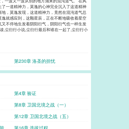
，一波又一波从别的地方涌来的混沌道气。 在风
生了一道精神力，莫逸的心神完全沉入了这道精神
渐渐地，莫逸发现，这道精神力，竟然在混沌道气总
，莫逸就感应到，这颗星辰，正在不断地吸收着星空
气又不停地生发着阴阳衍气，阴阳衍气也一样生发
读,尘衍行小说,尘衍行最后和谁在一起了,尘衍行小
第230章 洛圣的担忧
第4章 验证
第8章 卫国北境之战（一）
第12章 卫国北境之战（五）
才能屹
第16章 选拔过程