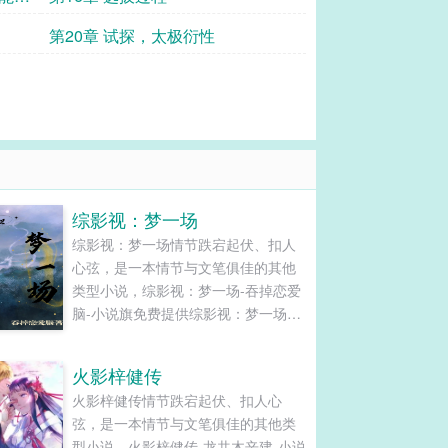
第20章 试探，太极衍性
综影视：梦一场
综影视：梦一场情节跌宕起伏、扣人
心弦，是一本情节与文笔俱佳的其他
类型小说，综影视：梦一场-吞掉恋爱
脑-小说旗免费提供综影视：梦一场最
新清爽干净的文字章节在线阅读和
TXT下载。...
火影梓健传
火影梓健传情节跌宕起伏、扣人心
弦，是一本情节与文笔俱佳的其他类
型小说，火影梓健传-龙共木辛建-小说