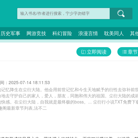
历史军事
网游竞技
科幻冒险
浪漫言情
耽美同人
其
立即阅读
章节
：2025-07-14 18:11:53
的记忆降生在尘衍大陆。他会用前世记忆和今生天地赋予的衍性去弥补前
力地去守护自己的家人，爱人，朋友，同胞和伟大的祖国。尘衍大陆的成
我就是最终极的boss。... 尘衍行小说TXT免费下载全文阅读,尘衍行小说,尘衍行最后和谁在
趣阁最新章节列表,法不二