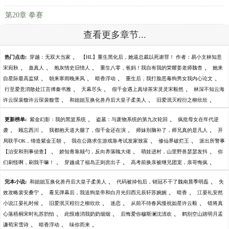
第20章 拳赛
查看更多章节...
、
热门点击:
穿越：无双大当家
【HL】重生黑化后，她逼总裁以死谢罪！ 作者：易小文林知意
、
、
、
、
宋宛秋
蛊真人
炮灰情史旧情人
重生八零，爸妈！我自有我的荣耀姜老师魏杳
她来
、
、
、
、
自星际最高监狱
朝来寒雨晚来风
暗香浮动
重生后，我打脸恶毒狗男女我内心论文
、
、
、
行至爱意消散处江言傅秦书雅
天幕尽头
假千金遇上真绿茶宋灵灵宋毅然
林深不知云海
、
、
、
许云琛裴馥许云琛裴馥雪
和姐姐互换化兽丹后大皇子柔美人
旧爱泯灭程衍之柳欣欣
、
、
更新榜单:
紫金幻影：我的黑篮系统
盗墓：与废物系统的第九次轮回
疯批母女在年代逆
、
、
、
、
袭
顾忘西川
我都抱天道大腿了，假千金还在演
师妹别脑补了，师兄真的是凡人
开
、
、
、
局联手OK，缔造紫金王朝
我在公路求生游戏靠考试发家致富
修仙界破烂王
派出所警事
、
、
、
【治安和刑事侦查】
娇知青靠颠勺，反向养落魄大佬
萌娃进村，山里野兽瑟瑟发抖
你
、
、
、
们刷怪啊，刷我干嘛！
穿越成了福岛正则庶出子
高考前换亲被继兄团宠，亲哥悔疯
、
、
完本小说:
和姐姐互换化兽丹后大皇子柔美人
代码被掉包后，销冠不干了魏南晨季明磊
失
、
、
、
效攻略裴安桑宁
看见弹幕后，我送狗皇帝和白月光归西元辰轩苏婉婉
暗香
江晏礼安然
、
、
、
、
小说江晏礼时候
旧爱泯灭程衍之柳欣欣
迷恋
从前不待春风慢祝如星许云毅
错将真
、
、
、
心落梧桐宋时礼苏韵怡
此恨难消我奶奶烟烟
后悔爱你穆斯澜沈清欢
鹤别空山踏明月孟
、
、
、
谦荀宋雪诗
暗香浮动
味你而来