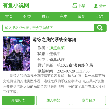
有鱼小说网
书架
登录
首页
分类
排行
完本
最新
记录
港综之我的系统全靠猜
作者：
加点韭菜
状态：连载中
分类：修真武侠
最近更新：
第1023章 洪兴终入局
更新时间：2026-07-29 11:17:05
港综之我的系统全靠猜情节跌宕起伏、扣人心弦，是一本情节与
文笔俱佳的其他类型小说，港综之我的系统全靠猜-加点韭菜-小说旗
免费提供港综之我的系统全靠猜最新清爽干净的文字章节在线阅读和
TXT下载。
开始阅读
加入书架
章节目录