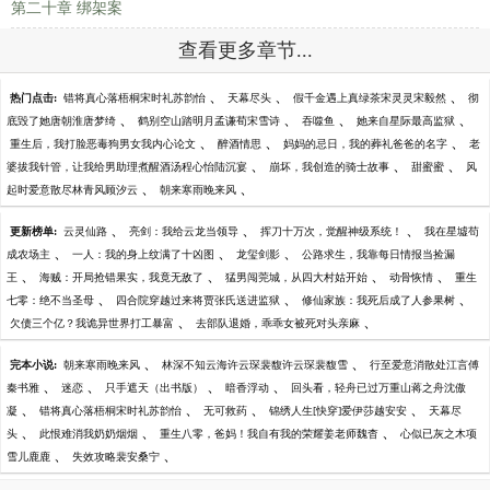
第二十章 绑架案
查看更多章节...
、
、
、
热门点击:
错将真心落梧桐宋时礼苏韵怡
天幕尽头
假千金遇上真绿茶宋灵灵宋毅然
彻
、
、
、
、
底毁了她唐朝淮唐梦绮
鹤别空山踏明月孟谦荀宋雪诗
吞噬鱼
她来自星际最高监狱
、
、
、
重生后，我打脸恶毒狗男女我内心论文
醉酒情思
妈妈的忌日，我的葬礼爸爸的名字
老
、
、
、
婆拔我针管，让我给男助理煮醒酒汤程心怡陆沉宴
崩坏，我创造的骑士故事
甜蜜蜜
风
、
、
起时爱意散尽林青风顾汐云
朝来寒雨晚来风
、
、
、
更新榜单:
云灵仙路
亮剑：我给云龙当领导
挥刀十万次，觉醒神级系统！
我在星墟苟
、
、
、
成农场主
一人：我的身上纹满了十凶图
龙玺剑影
公路求生，我靠每日情报当捡漏
、
、
、
、
王
海贼：开局抢错果实，我竟无敌了
猛男闯莞城，从四大村姑开始
动骨恢情
重生
、
、
、
七零：绝不当圣母
四合院穿越过来将贾张氏送进监狱
修仙家族：我死后成了人参果树
、
、
欠债三个亿？我诡异世界打工暴富
去部队退婚，乖乖女被死对头亲麻
、
、
完本小说:
朝来寒雨晚来风
林深不知云海许云琛裴馥许云琛裴馥雪
行至爱意消散处江言傅
、
、
、
、
秦书雅
迷恋
只手遮天（出书版）
暗香浮动
回头看，轻舟已过万重山蒋之舟沈傲
、
、
、
、
凝
错将真心落梧桐宋时礼苏韵怡
无可救药
锦绣人生[快穿]爱伊莎越安安
天幕尽
、
、
、
头
此恨难消我奶奶烟烟
重生八零，爸妈！我自有我的荣耀姜老师魏杳
心似已灰之木项
、
、
雪儿鹿鹿
失效攻略裴安桑宁