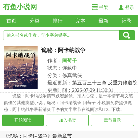
有鱼小说网
书架
登录
首页
分类
排行
完本
最新
记录
诡秘：阿卡纳战争
作者：
阿莓子
状态：连载中
分类：修真武侠
最近更新：
第五百三十三章 反重力修道院
更新时间：2026-07-29 11:30:31
诡秘：阿卡纳战争情节跌宕起伏、扣人心弦，是一本情节与文笔
俱佳的其他类型小说，诡秘：阿卡纳战争-阿莓子-小说旗免费提供诡
秘：阿卡纳战争最新清爽干净的文字章节在线阅读和TXT下载。
开始阅读
加入书架
章节目录
《诡秘：阿卡纳战争》最新章节