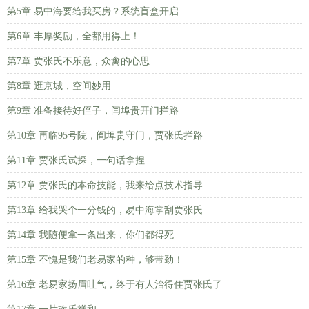
第5章 易中海要给我买房？系统盲盒开启
第6章 丰厚奖励，全都用得上！
第7章 贾张氏不乐意，众禽的心思
第8章 逛京城，空间妙用
第9章 准备接待好侄子，闫埠贵开门拦路
第10章 再临95号院，阎埠贵守门，贾张氏拦路
第11章 贾张氏试探，一句话拿捏
第12章 贾张氏的本命技能，我来给点技术指导
第13章 给我哭个一分钱的，易中海掌刮贾张氏
第14章 我随便拿一条出来，你们都得死
第15章 不愧是我们老易家的种，够带劲！
第16章 老易家扬眉吐气，终于有人治得住贾张氏了