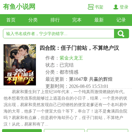
有鱼小说网
书架
登录
首页
分类
排行
完本
最新
记录
四合院：侄子门前站，不算绝户汉
作者：
紫金火龙王
状态：已完结
分类：都市情感
最近更新：
第1047章 共赢的辉煌
更新时间：2026-08-05 15:53:01
易家和重生到了上世纪50年代末，一个纯真而激情燃烧的年代。
他本想着凭借系统能够过上逍遥自在的小日子，结果，一个意外的状
况出现，易家和竟然发现自己已经牺牲的便宜老爹还有一个名叫易中
海的大哥，他多了一个便宜大伯？等下，串台了！这不是禽满四合院
吗？易家和有点麻，但是易中海却开心了，侄子门前站，不算绝户
汉！从此，易家和有了...