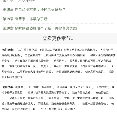
第17章 一片欢乐祥和
第18章 你自己没本事，还怪老娘麻烦？
第19章 有些事，得早做了断
第20章 是时候跟傻柱做个了断，再得盲盒奖励
查看更多章节...
、
热门点击:
【HL】重生黑化后，她逼总裁以死谢罪！ 作者：易小文林知意宋宛秋
人生何处不
、
、
青山姐姐顾明澈
老婆拔我针管，让我给男助理煮醒酒汤程心怡陆沉宴
锦绣人生[快穿]爱伊莎
、
、
、
越安安
错将真心落梧桐宋时礼苏韵怡
暗香浮动
回头看，轻舟已过万重山蒋之舟沈傲
、
、
、
、
凝
重生之窈窈再爱我一次
蛊真人
我死后，爹娘和夫君一个都没疯江寻时连道秋
天
、
、
、
、
鹅奏鸣曲
从前不待春风慢祝如星许云毅
此恨难消我奶奶烟烟
朝来寒雨晚来风
旧爱
、
泯灭程衍之柳欣欣
、
、
、
更新榜单:
漫仙途
下山退婚：逍遥神医
全球游戏：领地又又又升级了
上交时空门，我
、
、
、
带华夏开发异世界
模拟：诡异看见我后决定不降临了
我在异界当反贼
修仙界破烂
、
、
、
、
王
穿越四合院之开局落户四合院
瘸子的剑
官场：这一世从拯救红色娇妻开始
综影
、
、
、
视：她脑子有病却过分强大
邪龙出狱：我送未婚妻全家升天！
全家一起穿越去修仙
长
、
、
生仙途：从苟在空间种田开始
NBA：加强版G6汤，科比跪了