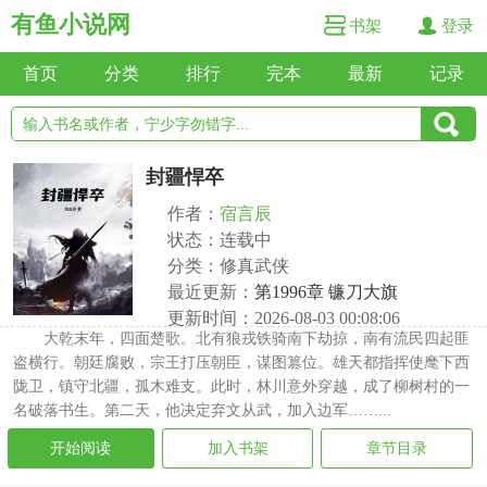
有鱼小说网
书架
登录
首页
分类
排行
完本
最新
记录
封疆悍卒
作者：
宿言辰
状态：连载中
分类：修真武侠
最近更新：
第1996章 镰刀大旗
更新时间：2026-08-03 00:08:06
大乾末年，四面楚歌。北有狼戎铁骑南下劫掠，南有流民四起匪
盗横行。朝廷腐败，宗王打压朝臣，谋图篡位。雄天都指挥使麾下西
陇卫，镇守北疆，孤木难支。此时，林川意外穿越，成了柳树村的一
名破落书生。第二天，他决定弃文从武，加入边军……...
开始阅读
加入书架
章节目录