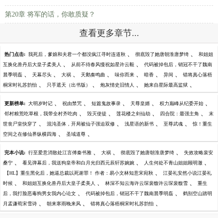
第20章 将军的话，你敢质疑？
查看更多章节...
、
、
热门点击:
我死后，爹娘和夫君一个都没疯江寻时连道秋
彻底毁了她唐朝淮唐梦绮
和姐姐
、
、
互换化兽丹后大皇子柔美人
从前不待春风慢祝如星许云毅
代码被掉包后，销冠不干了魏南
、
、
、
、
、
、
、
晨季明磊
天幕尽头
大祸
天鹅奏鸣曲
味你而来
暗香
异间
错将真心落梧
、
、
、
、
桐宋时礼苏韵怡
只手遮天（出书版）
炮灰情史旧情人
她来自星际最高监狱
、
、
、
、
、
更新榜单:
大明岁时记
祝由禁咒
短篇鬼故事录
天尊皇婿
权力巅峰从纪委开始
、
、
、
、
邻村粮荒吃草根，我带全村齐吃肉
毁灭使徒
莲花楼之剑仙劫
四合院：最强主角
末
、
、
、
、
世丧尸皇快穿了
混沌圣体，开局被仙子强迫双修
浅星语的新书
至尊武魂
惊！重生
、
、
空间之在修仙界纵横四海
圣域道尊
、
、
、
完本小说:
行至爱意消散处江言傅秦书雅
大祸
彻底毁了她唐朝淮唐梦绮
失效攻略裴安
、
、
、
桑宁
看见弹幕后，我送狗皇帝和白月光归西元辰轩苏婉婉
人生何处不青山姐姐顾明澈
、
【HL】重生黑化后，她逼总裁以死谢罪！ 作者：易小文林知意宋宛秋
江晏礼安然小说江晏礼
、
、
、
时候
和姐姐互换化兽丹后大皇子柔美人
林深不知云海许云琛裴馥许云琛裴馥雪
重生
、
、
后，我打脸恶毒狗男女我内心论文
代码被掉包后，销冠不干了魏南晨季明磊
鹤别空山踏明
、
、
、
月孟谦荀宋雪诗
朝来寒雨晚来风
错将真心落梧桐宋时礼苏韵怡