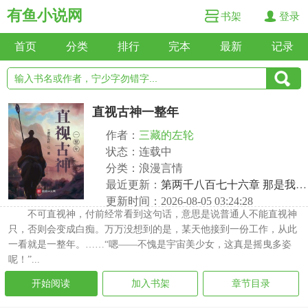
有鱼小说网
书架
登录
首页
分类
排行
完本
最新
记录
直视古神一整年
作者：
三藏的左轮
状态：连载中
分类：浪漫言情
最近更新：
第两千八百七十六章 那是我的名字
更新时间：2026-08-05 03:24:28
不可直视神，付前经常看到这句话，意思是说普通人不能直视神
只，否则会变成白痴。万万没想到的是，某天他接到一份工作，从此
一看就是一整年。……“嗯——不愧是宇宙美少女，这真是摇曳多姿
呢！”...
开始阅读
加入书架
章节目录