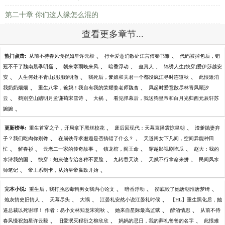
第二十章 你们这人缘怎么混的
查看更多章节...
、
、
热门点击:
从前不待春风慢祝如星许云毅
行至爱意消散处江言傅秦书雅
代码被掉包后，销
、
、
、
、
冠不干了魏南晨季明磊
朝来寒雨晚来风
暗香浮动
蛊真人
锦绣人生[快穿]爱伊莎越安
、
、
、
安
人生何处不青山姐姐顾明澈
我死后，爹娘和夫君一个都没疯江寻时连道秋
此恨难消
、
、
我奶奶烟烟
重生八零，爸妈！我自有我的荣耀姜老师魏杳
风起时爱意散尽林青风顾汐
、
、
、
云
鹤别空山踏明月孟谦荀宋雪诗
大祸
看见弹幕后，我送狗皇帝和白月光归西元辰轩苏
、
婉婉
、
、
更新榜单:
重生首富之子，开局拿下黑丝校花
废后回现代：天幕直播震惊皇朝
渣爹抛妻弃
、
、
子？我们吃肉你别馋
在崩铁寻求邂逅是否搞错了什么？
天道闺女下凡间，空间异能种田
、
、
、
、
、
忙
解春衫
云老二一家的传奇故事
镇龙棺，阎王命
穿越影视剧吃瓜
赵大：我的
、
、
、
、
水浒我的国
快穿：炮灰他专治各种不要脸
九转吞天诀
天赋不行拿命来拼
民间风水
、
、
师笔记
帝王系制卡，从始皇帝嬴政开始
、
、
、
完本小说:
重生后，我打脸恶毒狗男女我内心论文
暗香浮动
彻底毁了她唐朝淮唐梦绮
、
、
、
、
炮灰情史旧情人
天幕尽头
大祸
江晏礼安然小说江晏礼时候
【HL】重生黑化后，她
、
、
、
逼总裁以死谢罪！ 作者：易小文林知意宋宛秋
她来自星际最高监狱
醉酒情思
从前不待
、
、
、
春风慢祝如星许云毅
旧爱泯灭程衍之柳欣欣
妈妈的忌日，我的葬礼爸爸的名字
此恨难