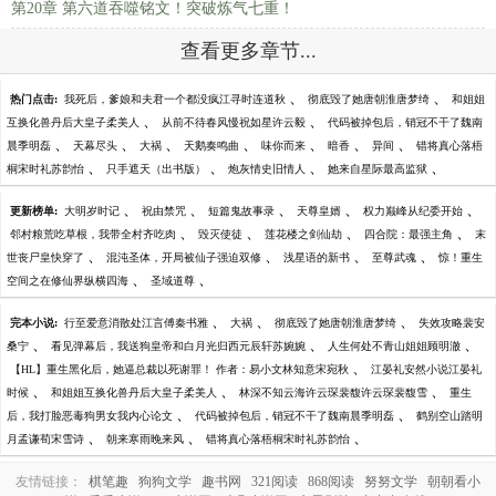
第20章 第六道吞噬铭文！突破炼气七重！
查看更多章节...
、
、
热门点击:
我死后，爹娘和夫君一个都没疯江寻时连道秋
彻底毁了她唐朝淮唐梦绮
和姐姐
、
、
互换化兽丹后大皇子柔美人
从前不待春风慢祝如星许云毅
代码被掉包后，销冠不干了魏南
、
、
、
、
、
、
、
晨季明磊
天幕尽头
大祸
天鹅奏鸣曲
味你而来
暗香
异间
错将真心落梧
、
、
、
、
桐宋时礼苏韵怡
只手遮天（出书版）
炮灰情史旧情人
她来自星际最高监狱
、
、
、
、
、
更新榜单:
大明岁时记
祝由禁咒
短篇鬼故事录
天尊皇婿
权力巅峰从纪委开始
、
、
、
、
邻村粮荒吃草根，我带全村齐吃肉
毁灭使徒
莲花楼之剑仙劫
四合院：最强主角
末
、
、
、
、
世丧尸皇快穿了
混沌圣体，开局被仙子强迫双修
浅星语的新书
至尊武魂
惊！重生
、
、
空间之在修仙界纵横四海
圣域道尊
、
、
、
完本小说:
行至爱意消散处江言傅秦书雅
大祸
彻底毁了她唐朝淮唐梦绮
失效攻略裴安
、
、
、
桑宁
看见弹幕后，我送狗皇帝和白月光归西元辰轩苏婉婉
人生何处不青山姐姐顾明澈
、
【HL】重生黑化后，她逼总裁以死谢罪！ 作者：易小文林知意宋宛秋
江晏礼安然小说江晏礼
、
、
、
时候
和姐姐互换化兽丹后大皇子柔美人
林深不知云海许云琛裴馥许云琛裴馥雪
重生
、
、
后，我打脸恶毒狗男女我内心论文
代码被掉包后，销冠不干了魏南晨季明磊
鹤别空山踏明
、
、
、
月孟谦荀宋雪诗
朝来寒雨晚来风
错将真心落梧桐宋时礼苏韵怡
友情链接：
棋笔趣
狗狗文学
趣书网
321阅读
868阅读
努努文学
朝朝看小