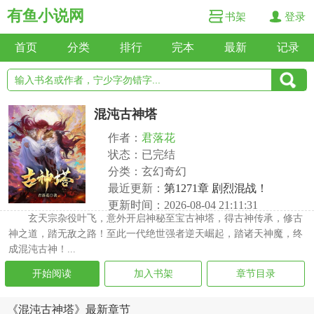
有鱼小说网
书架
登录
首页
分类
排行
完本
最新
记录
混沌古神塔
作者：
君落花
状态：已完结
分类：玄幻奇幻
最近更新：
第1271章 剧烈混战！
更新时间：2026-08-04 21:11:31
玄天宗杂役叶飞，意外开启神秘至宝古神塔，得古神传承，修古
神之道，踏无敌之路！至此一代绝世强者逆天崛起，踏诸天神魔，终
成混沌古神！...
开始阅读
加入书架
章节目录
《混沌古神塔》最新章节