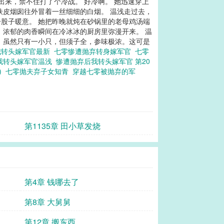
出来，禁不住打了个冷战。 好冷啊。 她迅速穿上
铁皮烟囱往外冒着一丝细细的白烟。 温浅走过去，
股子暖意。 她把昨晚就炖在砂锅里的老母鸡汤端
，浓郁的肉香瞬间在冷冰冰的厨房里弥漫开来。 温
 虽然只有一小只，但须子全，参味极浓。这可是
我转头嫁军官最新
七零惨遭抛弃转身嫁军官
七零
我转头嫁军官温浅
惨遭抛弃后我转头嫁军官 第20
)
七零抛夫弃子女知青
穿越七零被抛弃的军
第1135章 田小草发烧
第4章 钱哪去了
第8章 大舅舅
第12章 搬东西