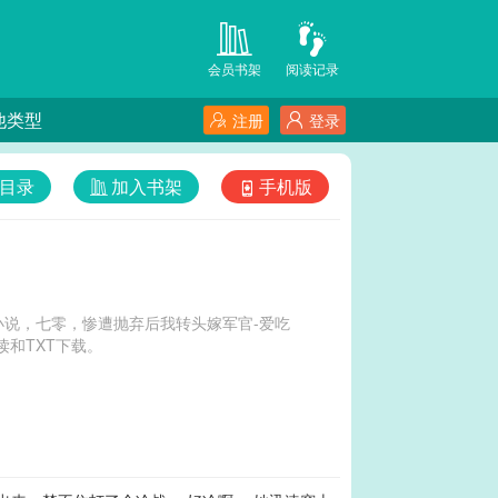
会员书架
阅读记录
他类型
注册
登录
目录
加入书架
手机版
说，七零，惨遭抛弃后我转头嫁军官-爱吃
和TXT下载。