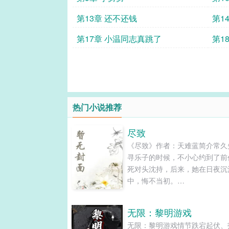
第13章 还不还钱
第1
第17章 小温同志真跳了
第1
热门小说推荐
尽致
《尽致》作者：天难蓝简介常久
寻乐子的时候，不小心约到了前
死对头沈持，后来，她在日夜沉
中，悔不当初。
——————————————
第001章密约下了班，常久来到
无限：黎明游戏
的酒店房门口，敲了两下门。门
无限：黎明游戏情节跌宕起伏、
开了，常久低头从包里拿买好的