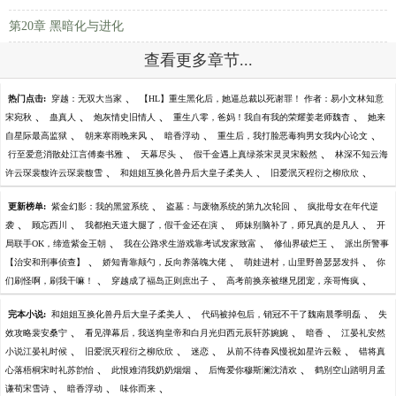
第20章 黑暗化与进化
查看更多章节...
、
热门点击:
穿越：无双大当家
【HL】重生黑化后，她逼总裁以死谢罪！ 作者：易小文林知意
、
、
、
、
宋宛秋
蛊真人
炮灰情史旧情人
重生八零，爸妈！我自有我的荣耀姜老师魏杳
她来
、
、
、
、
自星际最高监狱
朝来寒雨晚来风
暗香浮动
重生后，我打脸恶毒狗男女我内心论文
、
、
、
行至爱意消散处江言傅秦书雅
天幕尽头
假千金遇上真绿茶宋灵灵宋毅然
林深不知云海
、
、
、
许云琛裴馥许云琛裴馥雪
和姐姐互换化兽丹后大皇子柔美人
旧爱泯灭程衍之柳欣欣
、
、
更新榜单:
紫金幻影：我的黑篮系统
盗墓：与废物系统的第九次轮回
疯批母女在年代逆
、
、
、
、
袭
顾忘西川
我都抱天道大腿了，假千金还在演
师妹别脑补了，师兄真的是凡人
开
、
、
、
局联手OK，缔造紫金王朝
我在公路求生游戏靠考试发家致富
修仙界破烂王
派出所警事
、
、
、
【治安和刑事侦查】
娇知青靠颠勺，反向养落魄大佬
萌娃进村，山里野兽瑟瑟发抖
你
、
、
、
们刷怪啊，刷我干嘛！
穿越成了福岛正则庶出子
高考前换亲被继兄团宠，亲哥悔疯
、
、
完本小说:
和姐姐互换化兽丹后大皇子柔美人
代码被掉包后，销冠不干了魏南晨季明磊
失
、
、
、
效攻略裴安桑宁
看见弹幕后，我送狗皇帝和白月光归西元辰轩苏婉婉
暗香
江晏礼安然
、
、
、
、
小说江晏礼时候
旧爱泯灭程衍之柳欣欣
迷恋
从前不待春风慢祝如星许云毅
错将真
、
、
、
心落梧桐宋时礼苏韵怡
此恨难消我奶奶烟烟
后悔爱你穆斯澜沈清欢
鹤别空山踏明月孟
、
、
、
谦荀宋雪诗
暗香浮动
味你而来