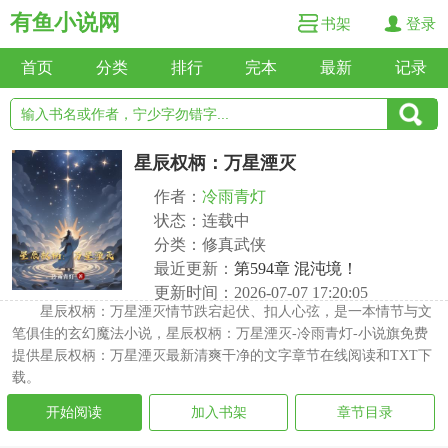
有鱼小说网
书架
登录
首页
分类
排行
完本
最新
记录
星辰权柄：万星湮灭
作者：
冷雨青灯
状态：连载中
分类：修真武侠
最近更新：
第594章 混沌境！
更新时间：2026-07-07 17:20:05
星辰权柄：万星湮灭情节跌宕起伏、扣人心弦，是一本情节与文
笔俱佳的玄幻魔法小说，星辰权柄：万星湮灭-冷雨青灯-小说旗免费
提供星辰权柄：万星湮灭最新清爽干净的文字章节在线阅读和TXT下
载。
开始阅读
加入书架
章节目录