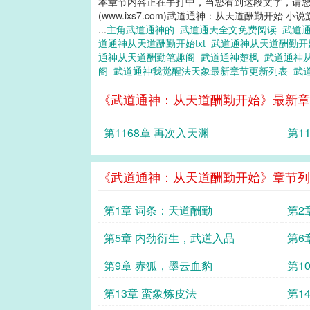
本章节内容正在手打中，当您看到这段文字，请
(www.ixs7.com)武道通神：从天道酬勤开始 小
...
主角武道通神的
武道通天全文免费阅读
武道
道通神从天道酬勤开始txt
武道通神从天道酬勤开
通神从天道酬勤笔趣阁
武道通神楚枫
武道通神
阁
武道通神我觉醒法天象最新章节更新列表
武
《武道通神：从天道酬勤开始》最新章
第1168章 再次入天渊
第1
局势
《武道通神：从天道酬勤开始》章节列
第1章 词条：天道酬勤
第2
第5章 内劲衍生，武道入品
第6
第9章 赤狐，墨云血豹
第1
第13章 蛮象炼皮法
第1