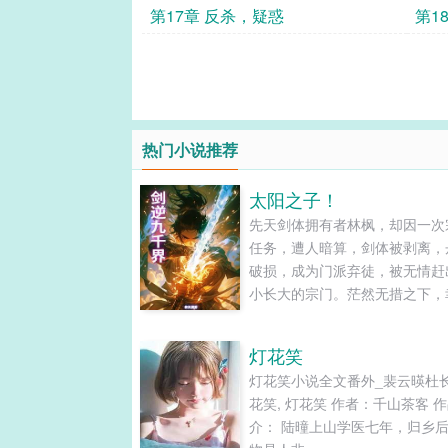
第17章 反杀，疑惑
第1
热门小说推荐
太阳之子！
先天剑体拥有者林枫，却因一次
任务，遭人暗算，剑体被剥离，
破损，成为门派弃徒，被无情赶
小长大的宗门。茫然无措之下，
上天垂怜，喜获天降神火，再修
道，重新激活剑体本源，铸就无
灯花笑
体。在人魔妖鬼仙神的诸天万界
灯花笑小说全文番外_裴云暎杜
杀出一天血路，剑逆九千界，林
花笑, 灯花笑 作者：千山茶客 
逆天之路，从天衍大陆开始….....
介： 陆曈上山学医七年，归乡