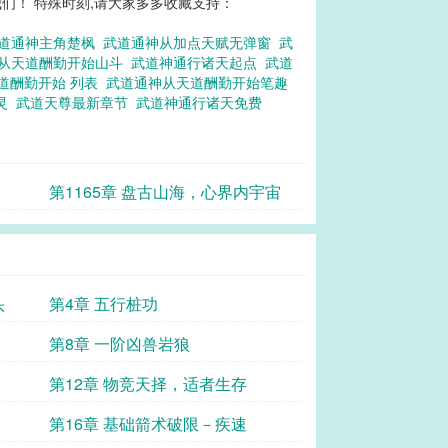
们！ 特殊时刻,请大家多多收藏支持：
道通神主角楚枫
武道通神从加点天赋无弹窗
武
从天道酬勤开始山斗
武道神通行诸天起点
武道
道酬勤开始 列表
武道通神从天道酬勤开始笔趣
灵
武道天尊最新章节
武道神通行诸天免费
第1165章 盘古山海，心界内宇宙
头
第4章 五行桩功
第8章 一阶凶兽岩狼
第12章 物竞天择，适者生存
第16章 基础箭术破限－疾速