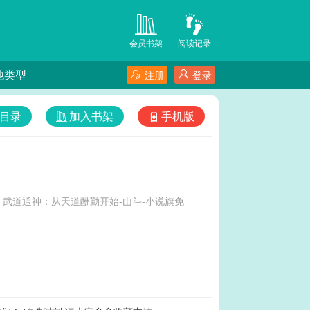
会员书架
阅读记录
他类型
注册
登录
目录
加入书架
手机版
武道通神：从天道酬勤开始-山斗-小说旗免