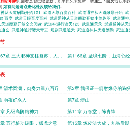
您
稍后刷新
页面看是否已经更新，如果长久未更新，请通过下面反馈联系我
说旗
如有问题请点击此处反馈给我们
...
通神从天道酬勤开始TXT
武道天尊百度百科
武道通神从天道酬勤开始
武
始 百度
武道天眼百度百科
武道通神从天道酬勤开始小笔趣阁
武道通神
从天道酬勤开始全文阅读
武道神通行诸天123
武道通天录
武道通神从天
道通玄
武道神通行诸天青豆
短剧武道通天
武道通神从天道酬勤
武道通
节
167章 三大邪神支柱复苏，人族
第1166章 圣境七阶，山海心经
表
章 箭术圆满，肉身力量八百斤
第3章 我保证一箭射爆你的狗
章 雨夜好杀人
第7章 蟒山
0章 凡级高阶精神力
第11章 万春堂，陈青锋
4章 五行桩功破限，猛虎之意
第15章 炼皮法大成，九品后期