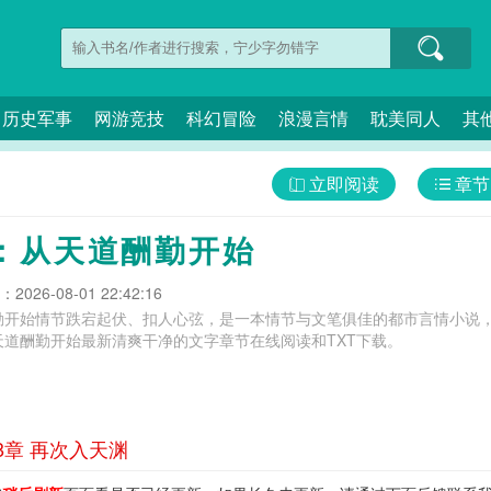
历史军事
网游竞技
科幻冒险
浪漫言情
耽美同人
其
立即阅读
章节
：从天道酬勤开始
026-08-01 22:42:16
勤开始情节跌宕起伏、扣人心弦，是一本情节与文笔俱佳的都市言情小说，
道酬勤开始最新清爽干净的文字章节在线阅读和TXT下载。
8章 再次入天渊