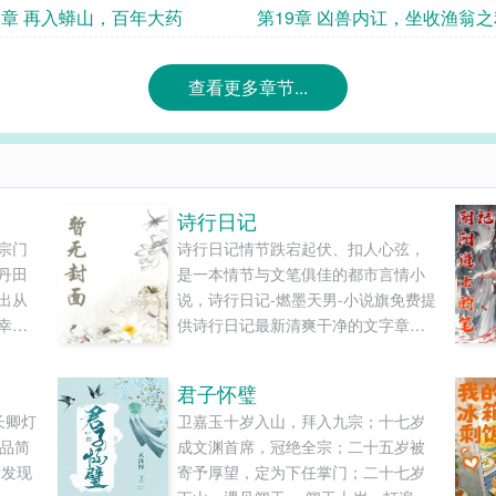
8章 再入蟒山，百年大药
第19章 凶兽内讧，坐收渔翁之
查看更多章节...
诗行日记
宗门
诗行日记情节跌宕起伏、扣人心弦，
丹田
是一本情节与文笔俱佳的都市言情小
出从
说，诗行日记-燃墨天男-小说旗免费提
幸得
供诗行日记最新清爽干净的文字章节
武
在线阅读和TXT下载。...
双剑
君子怀璧
中，
长卿灯
卫嘉玉十岁入山，拜入九宗；十七岁
枫的
作品简
成文渊首席，冠绝全宗；二十五岁被
.
后发现
寄予厚望，定为下任掌门；二十七岁