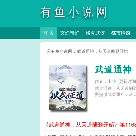
有鱼小说网
首 页
玄幻奇幻
修真武侠
都市情感
有鱼小说网
>
武道通神：从天道酬勤开始
武道通神
作者：
山斗
更新时间：2
武道通神：从天道酬
费提供武道通神：从天
《武道通神：从天道酬勤开始》第116