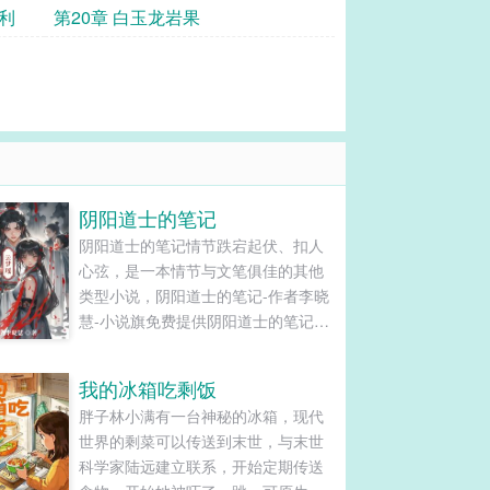
利
第20章 白玉龙岩果
阴阳道士的笔记
阴阳道士的笔记情节跌宕起伏、扣人
心弦，是一本情节与文笔俱佳的其他
类型小说，阴阳道士的笔记-作者李晓
慧-小说旗免费提供阴阳道士的笔记最
新清爽干净的文字章节在线阅读和
TXT下载。...
我的冰箱吃剩饭
胖子林小满有一台神秘的冰箱，现代
世界的剩菜可以传送到末世，与末世
科学家陆远建立联系，开始定期传送