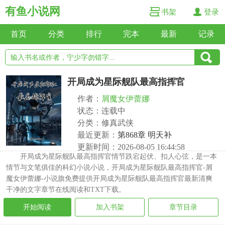
有鱼小说网
书架
登录
首页
分类
排行
完本
最新
记录
开局成为星际舰队最高指挥官
作者：
屑魔女伊蕾娜
状态：连载中
分类：修真武侠
最近更新：
第868章 明天补
更新时间：2026-08-05 16:44:58
开局成为星际舰队最高指挥官情节跌宕起伏、扣人心弦，是一本
情节与文笔俱佳的科幻小说小说，开局成为星际舰队最高指挥官-屑
魔女伊蕾娜-小说旗免费提供开局成为星际舰队最高指挥官最新清爽
干净的文字章节在线阅读和TXT下载。
开始阅读
加入书架
章节目录