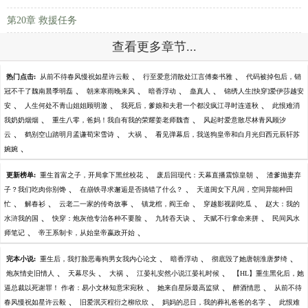
第20章 救援任务
查看更多章节...
、
、
热门点击:
从前不待春风慢祝如星许云毅
行至爱意消散处江言傅秦书雅
代码被掉包后，销
、
、
、
、
冠不干了魏南晨季明磊
朝来寒雨晚来风
暗香浮动
蛊真人
锦绣人生[快穿]爱伊莎越安
、
、
、
安
人生何处不青山姐姐顾明澈
我死后，爹娘和夫君一个都没疯江寻时连道秋
此恨难消
、
、
我奶奶烟烟
重生八零，爸妈！我自有我的荣耀姜老师魏杳
风起时爱意散尽林青风顾汐
、
、
、
云
鹤别空山踏明月孟谦荀宋雪诗
大祸
看见弹幕后，我送狗皇帝和白月光归西元辰轩苏
、
婉婉
、
、
更新榜单:
重生首富之子，开局拿下黑丝校花
废后回现代：天幕直播震惊皇朝
渣爹抛妻弃
、
、
子？我们吃肉你别馋
在崩铁寻求邂逅是否搞错了什么？
天道闺女下凡间，空间异能种田
、
、
、
、
、
忙
解春衫
云老二一家的传奇故事
镇龙棺，阎王命
穿越影视剧吃瓜
赵大：我的
、
、
、
、
水浒我的国
快穿：炮灰他专治各种不要脸
九转吞天诀
天赋不行拿命来拼
民间风水
、
、
师笔记
帝王系制卡，从始皇帝嬴政开始
、
、
、
完本小说:
重生后，我打脸恶毒狗男女我内心论文
暗香浮动
彻底毁了她唐朝淮唐梦绮
、
、
、
、
炮灰情史旧情人
天幕尽头
大祸
江晏礼安然小说江晏礼时候
【HL】重生黑化后，她
、
、
、
逼总裁以死谢罪！ 作者：易小文林知意宋宛秋
她来自星际最高监狱
醉酒情思
从前不待
、
、
、
春风慢祝如星许云毅
旧爱泯灭程衍之柳欣欣
妈妈的忌日，我的葬礼爸爸的名字
此恨难