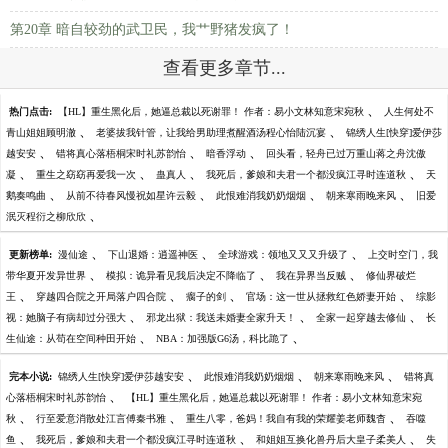
第20章 暗自较劲的武卫民，我艹野猪发疯了！
查看更多章节...
、
热门点击:
【HL】重生黑化后，她逼总裁以死谢罪！ 作者：易小文林知意宋宛秋
人生何处不
、
、
青山姐姐顾明澈
老婆拔我针管，让我给男助理煮醒酒汤程心怡陆沉宴
锦绣人生[快穿]爱伊莎
、
、
、
越安安
错将真心落梧桐宋时礼苏韵怡
暗香浮动
回头看，轻舟已过万重山蒋之舟沈傲
、
、
、
、
凝
重生之窈窈再爱我一次
蛊真人
我死后，爹娘和夫君一个都没疯江寻时连道秋
天
、
、
、
、
鹅奏鸣曲
从前不待春风慢祝如星许云毅
此恨难消我奶奶烟烟
朝来寒雨晚来风
旧爱
、
泯灭程衍之柳欣欣
、
、
、
更新榜单:
漫仙途
下山退婚：逍遥神医
全球游戏：领地又又又升级了
上交时空门，我
、
、
、
带华夏开发异世界
模拟：诡异看见我后决定不降临了
我在异界当反贼
修仙界破烂
、
、
、
、
王
穿越四合院之开局落户四合院
瘸子的剑
官场：这一世从拯救红色娇妻开始
综影
、
、
、
视：她脑子有病却过分强大
邪龙出狱：我送未婚妻全家升天！
全家一起穿越去修仙
长
、
、
生仙途：从苟在空间种田开始
NBA：加强版G6汤，科比跪了
、
、
、
完本小说:
锦绣人生[快穿]爱伊莎越安安
此恨难消我奶奶烟烟
朝来寒雨晚来风
错将真
、
心落梧桐宋时礼苏韵怡
【HL】重生黑化后，她逼总裁以死谢罪！ 作者：易小文林知意宋宛
、
、
、
秋
行至爱意消散处江言傅秦书雅
重生八零，爸妈！我自有我的荣耀姜老师魏杳
吞噬
、
、
、
鱼
我死后，爹娘和夫君一个都没疯江寻时连道秋
和姐姐互换化兽丹后大皇子柔美人
失