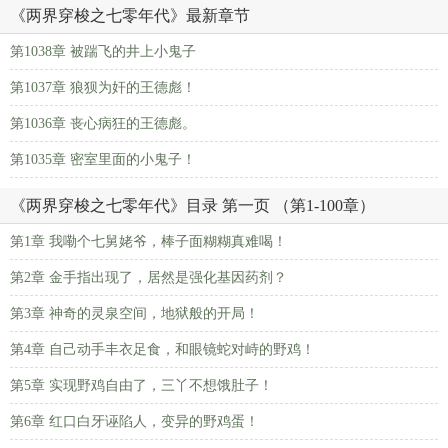
《两界穿梭之七零年代》最新章节
第1038章 被踹飞的井上小鬼子
第1037章 狼狈为奸的王德彪！
第1036章 丧心病狂的王德彪。
第1035章 密室里面的小鬼子！
《两界穿梭之七零年代》目录 第一页 （第1-100章）
第1章 我嘞个七舅姥爷，棒子面糊糊真难喝！
第2章 金手指出现了，居然是强化基因药剂？
第3章 神奇的灵泉空间，地狱般的开局！
第4章 自己动手丰衣足食，和眼镜蛇对峙的野鸡！
第5章 实现野鸡自由了，三丫不想饿肚子！
第6章 红口白牙诬陷人，变异的野鸡蛋！