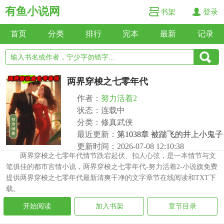
有鱼小说网
书架
登录
首页
分类
排行
完本
最新
记录
两界穿梭之七零年代
作者：
努力活着2
状态：连载中
分类：修真武侠
最近更新：
第1038章 被踹飞的井上小鬼子
更新时间：2026-07-08 12:10:38
两界穿梭之七零年代情节跌宕起伏、扣人心弦，是一本情节与文
笔俱佳的都市言情小说，两界穿梭之七零年代-努力活着2-小说旗免费
提供两界穿梭之七零年代最新清爽干净的文字章节在线阅读和TXT下
载。
开始阅读
加入书架
章节目录