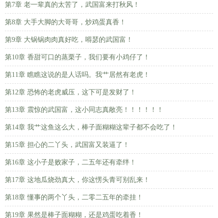
第7章 老一辈真的太苦了，武国富来打秋风！
第8章 大手大脚的大哥哥，炒鸡蛋真香！
第9章 大锅锅肉肉真好吃，嘚瑟的武国富！
第10章 香甜可口的蒸栗子，我们要有小鸡仔了！
第11章 瞧瞧这说的是人话吗。我艹居然有老虎！
第12章 恐怖的老虎威压，这下可是发财了！
第13章 震惊的武国富，这小同志真敞亮！！！！！！
第14章 我艹这鱼这么大，棒子面糊糊这辈子都不会吃了！
第15章 担心的二丫头，武国富又装逼了！
第16章 这小子是败家子，二五年还有牵绊！
第17章 这地瓜烧劲真大，你这愣头青可别乱来！
第18章 懂事的两个丫头，二零二五年的牵挂！
第19章 果然是棒子面糊糊，还是鸡蛋吃着香！