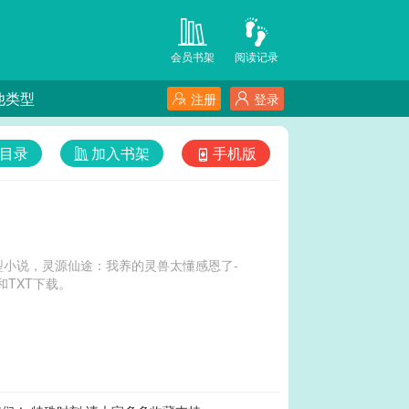
会员书架
阅读记录
他类型
注册
登录
目录
加入书架
手机版
小说，灵源仙途：我养的灵兽太懂感恩了-
TXT下载。