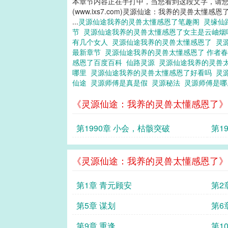
本章节内容正在手打中，当您看到这段文字，请
(www.ixs7.com)灵源仙途：我养的灵兽太懂感恩
...
灵源仙途我养的灵兽太懂感恩了笔趣阁
灵缘仙
节
灵源仙途我养的灵兽太懂感恩了女主是云岫烟
有几个女人
灵源仙途我养的灵兽太懂感恩了
灵
最新章节
灵源仙途我养的灵兽太懂感恩了 作者
感恩了百度百科
仙路灵源
灵源仙途我养的灵兽
哪里
灵源仙途我养的灵兽太懂感恩了好看吗
灵
仙途
灵源师傅是真是假
灵源秘法
灵源师傅是
《灵源仙途：我养的灵兽太懂感恩了》
第1990章 小会，枯骸突破
第1
《灵源仙途：我养的灵兽太懂感恩了》
第1章 青元顾安
第2
第5章 谋划
第6
第9章 重逢
第1