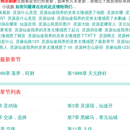
您
稍后刷新
页面看是否已经更新，如果长久未更新，请通过下面反馈联系我
了 小说旗
如有问题请点击此处反馈给我们
...
路最新
灵源什么意思
灵源仙途我养的灵兽太懂感恩了地图
灵源在哪
灵
吗?
灵源是什么意思
灵源仙域
灵源仙途我养的灵兽太懂感恩了未删减
源洞在哪里
仙源灵境
灵源山风景区图片
灵源大陆
灵源是哪里人
灵元
春雾煮茶
灵源仙途我养的灵兽太懂感恩了起点
灵源洞在哪
灵源仙途我养
太懂感恩了顾安
灵源仙途我养的灵兽太懂感恩了TXT下
灵源阁主
灵源
源是什么
灵缘仙路123
灵源仙途我养的灵兽太懂感恩了最新章节
灵源仙
哪里人
灵源仙途我养的灵兽太懂感恩了 txt
灵源种怎么获得
灵缘仙路12
最新章节
989章 落界，旺财
第1988章 天元静好
章节列表
章 灵鸡场
第3章 灵源现，仙途开
章 交谈，选择
第7章 黑鳞马，青元仙城
0章 交接
第11章 入住