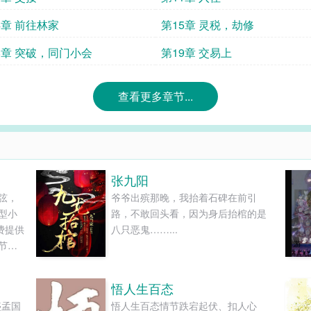
4章 前往林家
第15章 灵税，劫修
8章 突破，同门小会
第19章 交易上
查看更多章节...
张九阳
弦，
爷爷出殡那晚，我抬着石碑在前引
型小
路，不敢回头看，因为身后抬棺的是
费提供
八只恶鬼……...
节在
悟人生百态
盛孟国
悟人生百态情节跌宕起伏、扣人心