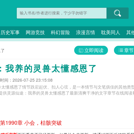
历史军事
网游竞技
科幻冒险
浪漫言情
耽美同人
其
立即阅读
章节
恩了
：我养的灵兽太懂感恩了
间：2026-07-25 23:15:08
兽太懂感恩了情节跌宕起伏、扣人心弦，是一本情节与文笔俱佳的其他类型
提供灵源仙途：我养的灵兽太懂感恩了最新清爽干净的文字章节在线阅读和
1990章 小会，枯骸突破