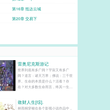
第16章 抵达云城
第20章 交易下
雷奥尼克斯游记
世界到底有多广阔？宇宙又有多广
阔？道言：诸天万界；佛说：三千世
界。生命的本质是什么？活着？存
在？对大多数生命而言，终其一生所
为不过“生活”，为了生存而活着，无非
是活的好与坏，精彩与平庸，且受各
敛财人生[综].
种因素限制大多数都无法离开生活的
林雨桐穿梭在各个影视小说作品中，
地方，也就无法领略世界或宇宙中的