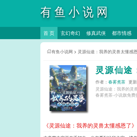
有鱼小说网
首 页
玄幻奇幻
修真武侠
都市情感
有鱼小说网
>
灵源仙途：我养的灵兽太懂感
灵源仙途
作者：
春雾煮茶
更新时
灵源仙途：我养的灵
春雾煮茶-小说旗免费
《灵源仙途：我养的灵兽太懂感恩了》第