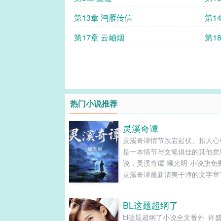
第13章 鸿雁传信
第1
第17章 云岫烟
第1
热门小说推荐
灵溪奇谭
灵溪奇谭情节跌宕起伏、扣人心
是一本情节与文笔俱佳的其他类
说，灵溪奇谭-曦光明-小说旗免
灵溪奇谭最新清爽干净的文字章
线阅读和TXT下载。...
BL这题超纲了
bl这题超纲了小说全文番外_许