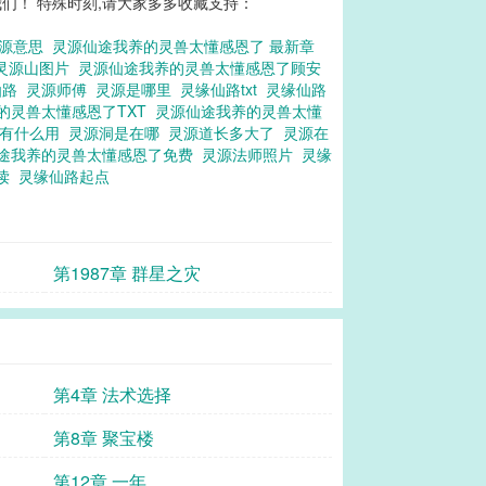
们！ 特殊时刻,请大家多多收藏支持：
源意思
灵源仙途我养的灵兽太懂感恩了 最新章
灵源山图片
灵源仙途我养的灵兽太懂感恩了顾安
仙路
灵源师傅
灵源是哪里
灵缘仙路txt
灵缘仙路
的灵兽太懂感恩了TXT
灵源仙途我养的灵兽太懂
种有什么用
灵源洞是在哪
灵源道长多大了
灵源在
途我养的灵兽太懂感恩了免费
灵源法师照片
灵缘
3读
灵缘仙路起点
第1987章 群星之灾
第4章 法术选择
第8章 聚宝楼
第12章 一年