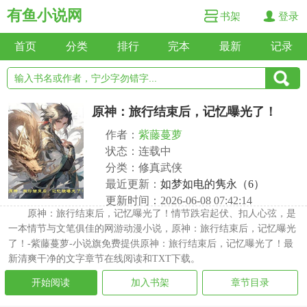
有鱼小说网
书架
登录
首页
分类
排行
完本
最新
记录
原神：旅行结束后，记忆曝光了！
作者：
紫藤蔓萝
状态：连载中
分类：修真武侠
最近更新：
如梦如电的隽永（6）
更新时间：2026-06-08 07:42:14
原神：旅行结束后，记忆曝光了！情节跌宕起伏、扣人心弦，是
一本情节与文笔俱佳的网游动漫小说，原神：旅行结束后，记忆曝光
了！-紫藤蔓萝-小说旗免费提供原神：旅行结束后，记忆曝光了！最
新清爽干净的文字章节在线阅读和TXT下载。
开始阅读
加入书架
章节目录