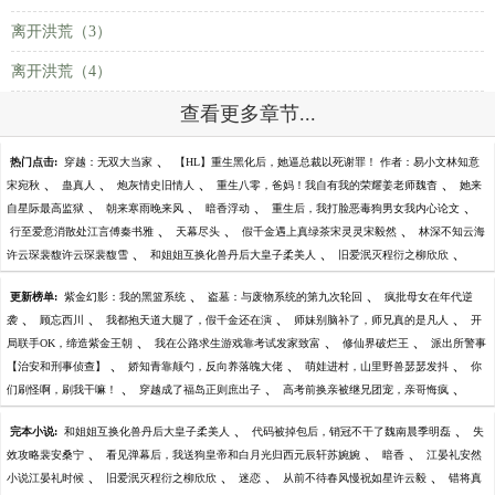
离开洪荒（3）
离开洪荒（4）
查看更多章节...
、
热门点击:
穿越：无双大当家
【HL】重生黑化后，她逼总裁以死谢罪！ 作者：易小文林知意
、
、
、
、
宋宛秋
蛊真人
炮灰情史旧情人
重生八零，爸妈！我自有我的荣耀姜老师魏杳
她来
、
、
、
、
自星际最高监狱
朝来寒雨晚来风
暗香浮动
重生后，我打脸恶毒狗男女我内心论文
、
、
、
行至爱意消散处江言傅秦书雅
天幕尽头
假千金遇上真绿茶宋灵灵宋毅然
林深不知云海
、
、
、
许云琛裴馥许云琛裴馥雪
和姐姐互换化兽丹后大皇子柔美人
旧爱泯灭程衍之柳欣欣
、
、
更新榜单:
紫金幻影：我的黑篮系统
盗墓：与废物系统的第九次轮回
疯批母女在年代逆
、
、
、
、
袭
顾忘西川
我都抱天道大腿了，假千金还在演
师妹别脑补了，师兄真的是凡人
开
、
、
、
局联手OK，缔造紫金王朝
我在公路求生游戏靠考试发家致富
修仙界破烂王
派出所警事
、
、
、
【治安和刑事侦查】
娇知青靠颠勺，反向养落魄大佬
萌娃进村，山里野兽瑟瑟发抖
你
、
、
、
们刷怪啊，刷我干嘛！
穿越成了福岛正则庶出子
高考前换亲被继兄团宠，亲哥悔疯
、
、
完本小说:
和姐姐互换化兽丹后大皇子柔美人
代码被掉包后，销冠不干了魏南晨季明磊
失
、
、
、
效攻略裴安桑宁
看见弹幕后，我送狗皇帝和白月光归西元辰轩苏婉婉
暗香
江晏礼安然
、
、
、
、
小说江晏礼时候
旧爱泯灭程衍之柳欣欣
迷恋
从前不待春风慢祝如星许云毅
错将真