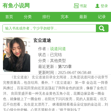
有鱼小说网
书架
登录
首页
分类
排行
完本
最新
记录
玄尘道途
作者：
说道问道
状态：已完结
分类：其他类型
最近更新：
第725章
更新时间：2025-06-07 06:58:48
《玄尘道途》 玄尘道途目录全文阅读，主角是说道问道小说章节
完整质量高，包含结局、番外。?《玄尘道途》 第一章 金边花 一阵香
风拂过，百亩花田里由近至远荡起了阵阵金色的波浪，像极了金色汪
洋。 良田里盛开着一种无名金黄色五角小花，花瓣边缘染着一圈金
色，就像镀上了一圈金粉，在阳光下闪闪发亮，晃的人直眼花，但又
忍不住想看，实在是太漂亮了。 眯着眼睛看着朵朵绽放的金边花，刘
玉心情分外舒畅。心里不禁默念道：“终于熬到头了