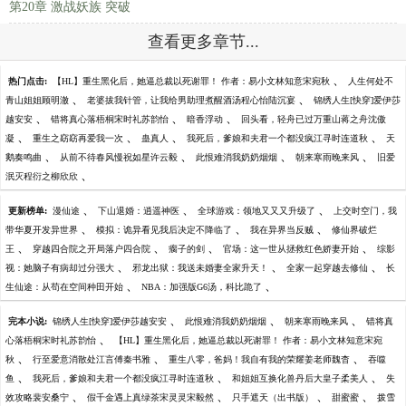
第20章 激战妖族 突破
查看更多章节...
、
热门点击:
【HL】重生黑化后，她逼总裁以死谢罪！ 作者：易小文林知意宋宛秋
人生何处不
、
、
青山姐姐顾明澈
老婆拔我针管，让我给男助理煮醒酒汤程心怡陆沉宴
锦绣人生[快穿]爱伊莎
、
、
、
越安安
错将真心落梧桐宋时礼苏韵怡
暗香浮动
回头看，轻舟已过万重山蒋之舟沈傲
、
、
、
、
凝
重生之窈窈再爱我一次
蛊真人
我死后，爹娘和夫君一个都没疯江寻时连道秋
天
、
、
、
、
鹅奏鸣曲
从前不待春风慢祝如星许云毅
此恨难消我奶奶烟烟
朝来寒雨晚来风
旧爱
、
泯灭程衍之柳欣欣
、
、
、
更新榜单:
漫仙途
下山退婚：逍遥神医
全球游戏：领地又又又升级了
上交时空门，我
、
、
、
带华夏开发异世界
模拟：诡异看见我后决定不降临了
我在异界当反贼
修仙界破烂
、
、
、
、
王
穿越四合院之开局落户四合院
瘸子的剑
官场：这一世从拯救红色娇妻开始
综影
、
、
、
视：她脑子有病却过分强大
邪龙出狱：我送未婚妻全家升天！
全家一起穿越去修仙
长
、
、
生仙途：从苟在空间种田开始
NBA：加强版G6汤，科比跪了
、
、
、
完本小说:
锦绣人生[快穿]爱伊莎越安安
此恨难消我奶奶烟烟
朝来寒雨晚来风
错将真
、
心落梧桐宋时礼苏韵怡
【HL】重生黑化后，她逼总裁以死谢罪！ 作者：易小文林知意宋宛
、
、
、
秋
行至爱意消散处江言傅秦书雅
重生八零，爸妈！我自有我的荣耀姜老师魏杳
吞噬
、
、
、
鱼
我死后，爹娘和夫君一个都没疯江寻时连道秋
和姐姐互换化兽丹后大皇子柔美人
失
、
、
、
、
效攻略裴安桑宁
假千金遇上真绿茶宋灵灵宋毅然
只手遮天（出书版）
甜蜜蜜
拨雪