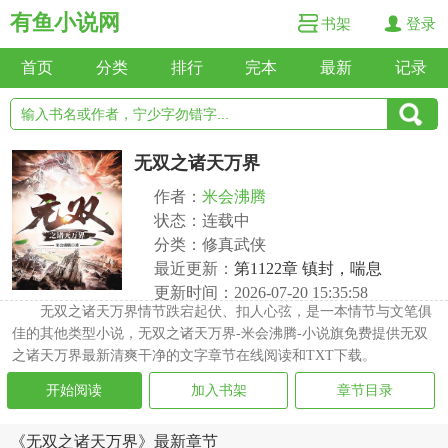
有鱼小说网
书架
登录
首页
分类
排行
完本
最新
记录
无双之诸天万界
作者：
米会沸腾
状态：连载中
分类：修真武侠
最近更新：
第1122章 镇封，喘息
更新时间：2026-07-20 15:35:58
无双之诸天万界情节跌宕起伏、扣人心弦，是一本情节与文笔俱
佳的其他类型小说，无双之诸天万界-米会沸腾-小说旗免费提供无双
之诸天万界最新清爽干净的文字章节在线阅读和TXT下载。
开始阅读
加入书架
章节目录
《无双之诸天万界》最新章节