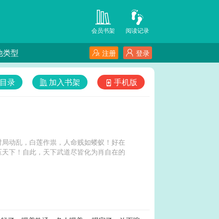
会员书架
阅读记录
他类型
注册
登录
目录
加入书架
手机版
时局动乱，白莲作祟，人命贱如蝼蚁！好在
压天下！自此，天下武道尽皆化为肖自在的