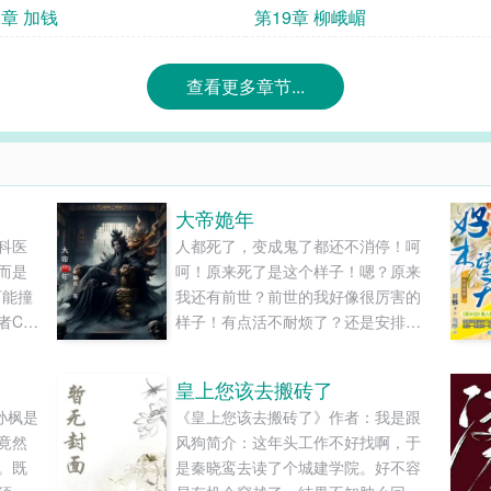
8章 加钱
第19章 柳峨嵋
查看更多章节...
大帝姽年
科医
人都死了，变成鬼了都还不消停！呵
而是
呵！原来死了是这个样子！嗯？原来
可能撞
我还有前世？前世的我好像很厉害的
者CT
样子！有点活不耐烦了？还是安排自
个处
己去死一回吧！......
就可
皇上您该去搬砖了
中了诅
孙枫是
《皇上您该去搬砖了》作者：我是跟
术
竟然
风狗简介：这年头工作不好找啊，于
“不
。既
是秦晓鸾去读了个城建学院。好不容
都会