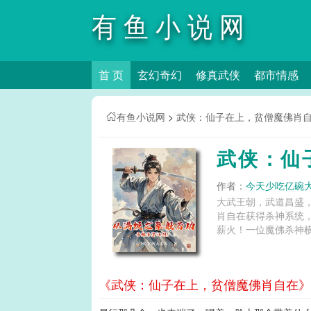
有鱼小说网
首 页
玄幻奇幻
修真武侠
都市情感
有鱼小说网
>
武侠：仙子在上，贫僧魔佛肖
武侠：仙
作者：
今天少吃亿碗
大武王朝，武道昌盛
肖自在获得杀神系统
薪火！一位魔佛杀神横
《武侠：仙子在上，贫僧魔佛肖自在》第