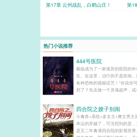
点！
第17章 云州战乱，白鹤山庄！
第1
热门小说推荐
444号医院
戴临成为了一家诡异的医院的外
生。在这里，治疗的不是疾病，
各种恐怖的诡秘诅咒！“你说你
邪了？先去做一个灵魂超声，或
也可以”“还没有被诅咒的话，开
方，早晚各使用一次诅咒之物，
四合院之嫂子别闹
以将缠上你的邪祟击退”“如果是
斗禽兽+系统+多女主+爽文男主
咒，或者被邪灵附体，就得做手
幸运的穿越了，可没想到的是，
了，医生会将你身上的诅咒切除”
是五二年禽满四合院的影视世界
过，外科医生是最危险的，每年