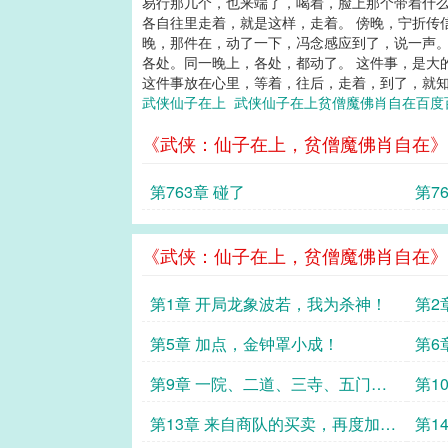
易行那几个，也来端了，喝着，脸上那个带着什么
各自往里走着，就是这样，走着。 傍晚，宁折传
晚，那件在，动了一下，冯念感应到了，说一声。
各处。同一晚上，各处，都动了。 这件事，是大
这件事放在心里，等着，往后，走着，到了，就知
武侠仙子在上
武侠仙子在上贫僧魔佛肖自在百
《武侠：仙子在上，贫僧魔佛肖自在》
第763章 碰了
第7
《武侠：仙子在上，贫僧魔佛肖自在》
第1章 开局龙象波若，我为杀神！
第2
快！
第5章 加点，金钟罩小成！
第6
第9章 一院、二道、三寺、五门、
第1
九宗
第13章 来自商队的买卖，再度加
第1