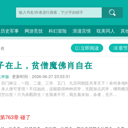
历史军事
网游竞技
科幻冒险
浪漫言情
耽美同人
其
立即阅读
章节
自在
子在上，贫僧魔佛肖自在
大米饭
更新时间：2026-06-27 23:03:31
，宗门林立，一院、二道、三寺、五门、九宗同朝廷共享天下！奈何各地
，杀人便可变强！不仅如此，还能获得种种武学，无限加点武学，继而横
空出世！只为杀戮而生！生我者不可，我生着未知，余者，无不...
763章 碰了