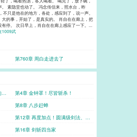
轻了，喝着热汤，各人喝着。 喝完了，放下碗，
。 素隐堂也动了。 冯念传信来，照水台，昨
动，不只是他在的地方，各处，感应到了，说一声。
，大的事，开始了，是真实的。 肖自在在廊上，把
停。 次日早上，肖自在在廊上感应了一下。...
1009武
第760章 周白走进去了
的觉
第4章 金钟罩！尽皆斩杀！
第8章 八步赶蝉
第12章 再度加点！圆满级剑法、横
连！
第16章 剑斩四当家