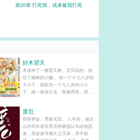
第20章 打死我，或者被我打死
好木望天
木凌种了一棵望天树，宝贝似的。抓
住了偷树的小贼， 他一个十七八岁的
大小子，就欺负一个七八岁的小小
子，揍一顿放出去，再偷再抓，再抓
再揍。 这野小子还挺横，后来偷树被
雷劈了，就老实了，木凌给他治病，
渡厄
救他的命。 病好后，小小子走了，走
我有孽徒，秀丽无双。 八年前，抱尘
前对着大树喊：“姓木的， 小爷从今天
山丹药长老百里决明被指认为凶煞恶
起改名叫秦望天，你等着，迟早有一
鬼，其徒谢寻微大义灭亲，亲手弑
天，爷要把这棵木头抢回去。 十年