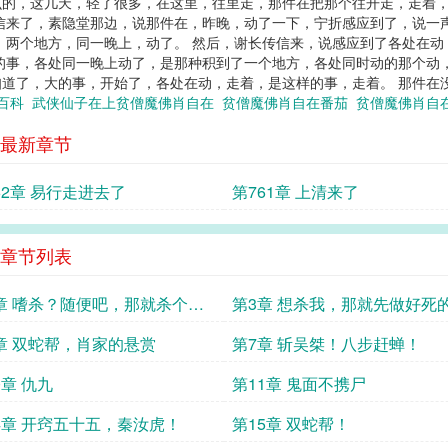
的，这几天，轻了很多，在这里，往里走，那件在把那个往开走，走着，
信来了，素隐堂那边，说那件在，昨晚，动了一下，宁折感应到了，说一声
 两个地方，同一晚上，动了。 然后，谢长传信来，说感应到了各处在
的事，各处同一晚上动了，是那种积到了一个地方，各处同时动的那个动
道了，大的事，开始了，各处在动，走着，是这样的事，走着。 那件在没有
度百科
武侠仙子在上贫僧魔佛肖自在
贫僧魔佛肖自在番茄
贫僧魔佛肖自在
最新章节
62章 易行走进去了
第761章 上清来了
章节列表
章 嗜杀？随便吧，那就杀个痛
第3章 想杀我，那就先做好死
悟
章 双蛇帮，肖家的悬赏
第7章 斩吴桀！八步赶蝉！
0章 仇九
第11章 鬼面不携尸
4章 开窍五十五，秦汝虎！
第15章 双蛇帮！