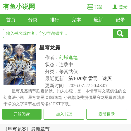
有鱼小说网
书架
登录
首页
分类
排行
完本
最新
记录
星穹龙冕
作者：
幻域逸笔
状态：连载中
分类：修真武侠
最近更新：
第1020章 雷罚，诛灭
更新时间：2026-07-27 20:43:07
星穹龙冕情节跌宕起伏、扣人心弦，是一本情节与文笔俱佳的玄
幻魔法小说，星穹龙冕-幻域逸笔-小说旗免费提供星穹龙冕最新清爽
干净的文字章节在线阅读和TXT下载。
开始阅读
加入书架
章节目录
《星穹龙冕》最新章节