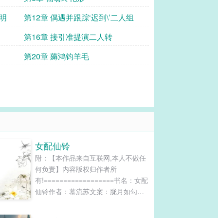
明
第12章 偶遇并跟踪‘迟到\’二人组
第16章 接引准提演二人转
第20章 薅鸿钧羊毛
女配仙铃
附：【本作品来自互联网,本人不做任
何负责】内容版权归作者所
有!==================书名：女配
仙铃作者：慕流苏文案：胧月如勾，
仙气朦胧。当苏紫霜睁眼之时，她竟
然成了一个十一岁的农家小女孩，而