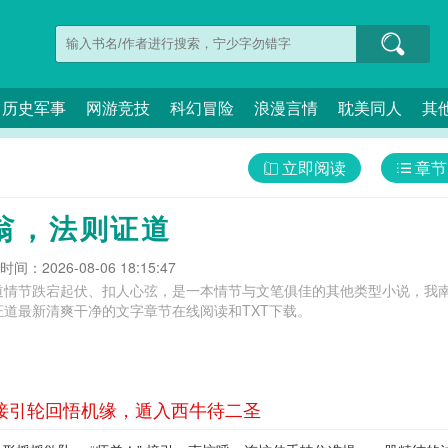
历史军事
网游竞技
科幻冒险
浪漫言情
耽美同人
其
立即阅读
章节
翁，法则证道
间：2026-08-06 18:15:47
道情节跌宕起伏、扣人心弦，是一本情节与文笔俱佳的其他类型小说，我南
道最新清爽干净的文字章节在线阅读和TXT下载。
 接引轮回悟机缘，遁入西牛待二圣