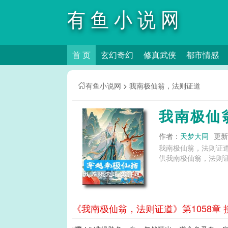
有鱼小说网
首 页
玄幻奇幻
修真武侠
都市情感
有鱼小说网
>
我南极仙翁，法则证道
我南极仙
作者：
天梦大同
更新时
我南极仙翁，法则证
供我南极仙翁，法则证
《我南极仙翁，法则证道》第1058章