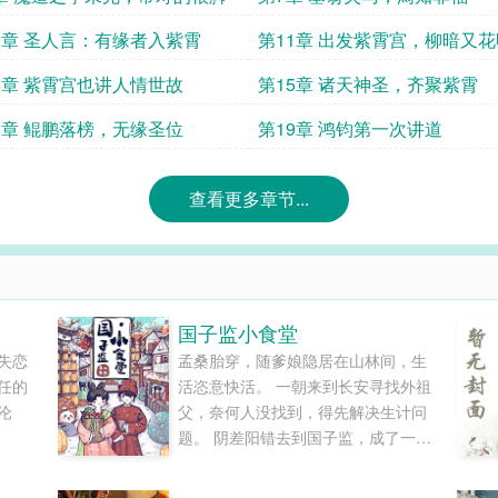
0章 圣人言：有缘者入紫霄
第11章 出发紫霄宫，柳暗又花
4章 紫霄宫也讲人情世故
第15章 诸天神圣，齐聚紫霄
8章 鲲鹏落榜，无缘圣位
第19章 鸿钧第一次讲道
查看更多章节...
国子监小食堂
失恋
孟桑胎穿，随爹娘隐居在山林间，生
任的
活恣意快活。 一朝来到长安寻找外祖
沦
父，奈何人没找到，得先解决生计问
题。 阴差阳错去到国子监，成了一位
—————
“平平无奇”小厨娘。 国子监，可谓是
了约好
天下学子向往的最高学府，什么都