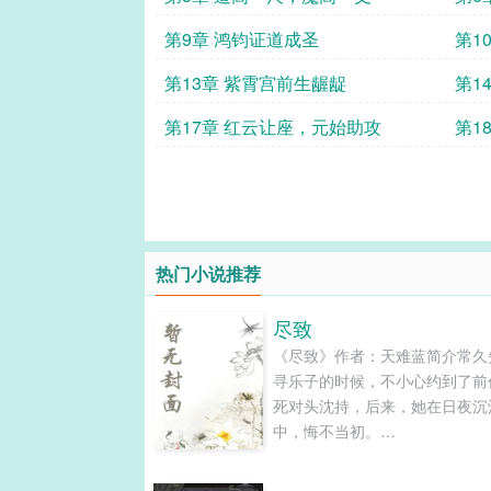
第9章 鸿钧证道成圣
第1
第13章 紫霄宫前生龌龊
第1
第17章 红云让座，元始助攻
第1
热门小说推荐
尽致
《尽致》作者：天难蓝简介常久
寻乐子的时候，不小心约到了前
死对头沈持，后来，她在日夜沉
中，悔不当初。
——————————————
第001章密约下了班，常久来到