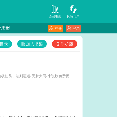
会员书架
阅读记录
他类型
注册
登录
目录
加入书架
手机版
极仙翁，法则证道-天梦大同-小说旗免费提