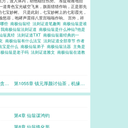
的法力，渡入体内，助他稳住伤势。 准提艰难地抬
 一道青色宝光破空飞来，旗面猎猎作响，正是那先
的七宝妙树。 只是此刻，七宝妙树上的七彩霞光，
满脸怒容，咆哮声震得八景宫嗡嗡作响。 宫外，祥
有哪些
南极仙翁经
法则证道笔趣阁
南极仙翁是谁
谁
我南极仙翁法则证道
南极仙翁是什么神仙?他是
仙翁真经
法则证道TXT
南极仙翁最经典的一
经文
南极仙翁有什么法宝
法则证道全部章节 作者
法宝是什么
南极仙翁弟子
南极仙翁法器
主角是
南极仙翁是老子吗
法则证道雅文
南极仙翁在道教
不贪虚
第1055章 镇元厚颜讨仙茶，机缘将
至问何求
第4章 仙翁谋鸿钧
第8章 仙翁终化形