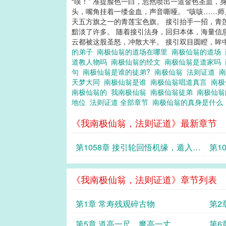
“噗！” 准提脸色一白，忽然喷出一道金色圣血，
头，嘴角挂着一缕金血，声音嘶哑。 “咳咳……
天五方旗之一的青莲宝色旗。 接引抬手一招，青
黯淡了许多。 随着接引法身，回归本体，海量信息
云都被这股圣怒，冲散大半。 接引双目圆瞪，
的弟子
南极仙翁的道场在哪里
南极仙翁的道场
道教人物吗
南极仙翁的经文
南极仙翁是道家吗
句
南极仙翁是谁的徒弟?
南极仙翁
法则证道
天梦大同
南极仙翁是谁
南极仙翁唱道真言
南极
南极仙翁的
我南极仙翁
南极仙翁徒弟
南极仙
地位
法则证道 全部章节
南极仙翁的真身是什
《我南极仙翁，法则证道》最新章节
第1058章 接引轮回悟机缘，遁入西
第1
牛待二圣
经悟
《我南极仙翁，法则证道》章节列表
第1章 常寿残观碎古物
第2
第5章 道高一尺，魔高一丈
第6