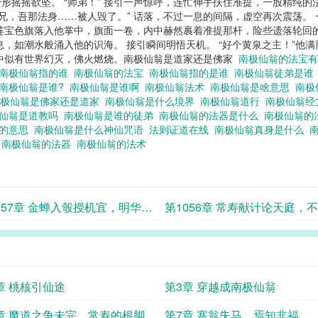
身形摇摇欲坠。 “师弟！” 接引一声惊呼，连忙伸手扶住准提，一股精纯
师兄，吾那法身……被人毁了。” 话落，不过一息的间隔，虚空再次震荡。
莲宝色旗落入他掌中，旗面一卷，内中赫然裹着准提那杆，险些遗落轮回
，如潮水般涌入他的识海。 接引瞬间明悟天机。 “好个黄泉之主！”他
眸中似有世界幻灭，佛火燃烧。南极仙翁是道家还是佛家
南极仙翁的法宝
南极仙翁指的谁
南极仙翁的法宝
南极仙翁指的是谁
南极仙翁徒弟是
南极仙翁是谁?
南极仙翁是谁啊
南极仙翁法术
南极仙翁是啥意思
南极
南极仙翁是佛家还是道家
南极仙翁是什么境界
南极仙翁道行
南极仙翁
仙翁是道教吗
南极仙翁是谁的徒弟
南极仙翁的法器是什么
南极仙翁的
翁的意思
南极仙翁是什么神仙咒语
法则证道在线
南极仙翁真身是什么
么
南极仙翁的法器
南极仙翁的法术
057章 金蝉入彀授机宜，明华真
第1056章 常寿献计论天庭，
佛性
名求实权
章 桃核引仙途
第3章 穿越成南极仙翁
章 魔道之争未完，常寿的根脚
第7章 塞翁失马，焉知非福