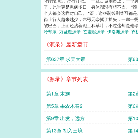
“行行好吧，行行好吧。” 一座古城闹市上，一
了，此时更是患病多日，身体渐渐有些不支。 “
个人都会这样对自己。 “滚，这些剩饭剩菜可都
街上行人越来越少，乞丐无奈摇了摇头，一瘸一拐
皱巴巴，上面还沾着泥土和草叶，不过这却是他珍藏
冷却泵
万圣魔源录
玄虚起源录
伊洛渊源录
双
《源录》最新章节
第637章 求天大帝
第6
《源录》章节列表
第1章 木族
第2
第5章 果农木春2
第6
第9章 出发，远方
第1
第13章 初入三境
第1