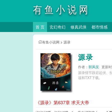
有鱼小说网
首 页
玄幻奇幻
修真武侠
都市情感
有鱼小说网
>
源录
源录
作者：
郭风笑
更新时间
源录情节跌宕起伏、
读和TXT下载。
《源录》第637章 求天大帝