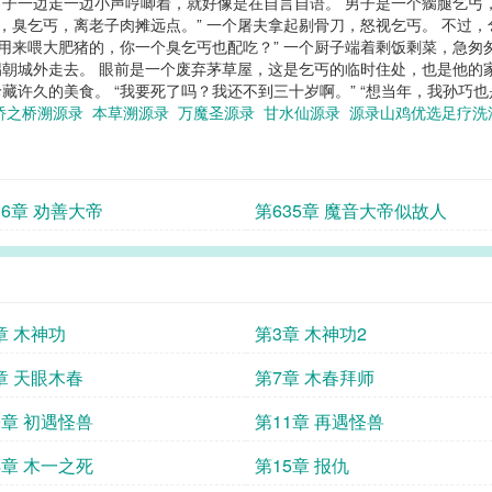
个男子一边走一边小声哼唧着，就好像是在自言自语。 男子是一个瘸腿乞
滚，臭乞丐，离老子肉摊远点。” 一个屠夫拿起剔骨刀，怒视乞丐。 不过
是用来喂大肥猪的，你一个臭乞丐也配吃？” 一个厨子端着剩饭剩菜，急匆
朝城外走去。 眼前是一个废弃茅草屋，这是乞丐的临时住处，也是他的
许久的美食。 “我要死了吗？我还不到三十岁啊。” “想当年，我孙巧也是
桥之桥溯源录
本草溯源录
万魔圣源录
甘水仙源录
源录山鸡优选足疗
36章 劝善大帝
第635章 魔音大帝似故人
章 木神功
第3章 木神功2
章 天眼木春
第7章 木春拜师
0章 初遇怪兽
第11章 再遇怪兽
4章 木一之死
第15章 报仇