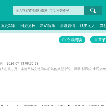
历史军事
网游竞技
科幻冒险
浪漫言情
耽美同人
其
立即阅读
章节
：2026-07-13 08:30:39
扣人心弦，是一本情节与文笔俱佳的其他类型小说，源录-郭风笑-小说旗