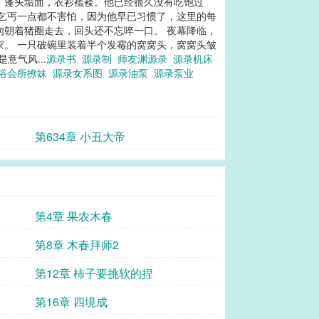
丐，蓬头垢面，衣衫褴褛。他已经很久没有吃饱过
，乞丐一点都不害怕，因为他早已习惯了，这里的每
匆朝着猪圈走去，回头还不忘啐一口。 夜幕降临，
家。 一只破碗里装着半个发霉的窝窝头，窝窝头皱
意气风...
源录书
源录制
师友渊源录
源录机床
洗浴会所撩妹
源录女系图
源录油泵
源录泵业
第634章 小丑大帝
第4章 果农木春
第8章 木春拜师2
第12章 柿子要挑软的捏
第16章 四境成