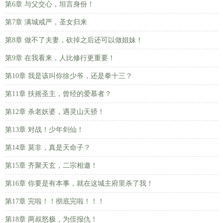
第6章 与父交心，坦言身份！
第7章 满城戒严，圣女归来
第8章 做不了夫妻，砍掉之后还可以做姐妹！
第9章 在我看来，人比修行更重要！
第10章 我是该叫你徐少爷，还是拳十三？
第11章 扶摇圣主，曾经的爱慕者？
第12章 杀老妖婆，遇灵山天骄！
第13章 对战！少年剑仙！
第14章 莫非，真是天命子？
第15章 齐聚天玄，二宗相邀！
第16章 你要是有本事，就在这城主府里杀了我！
第17章 完啦！！彻底完啦！！！
第18章 两叔怒极，为侄报仇！