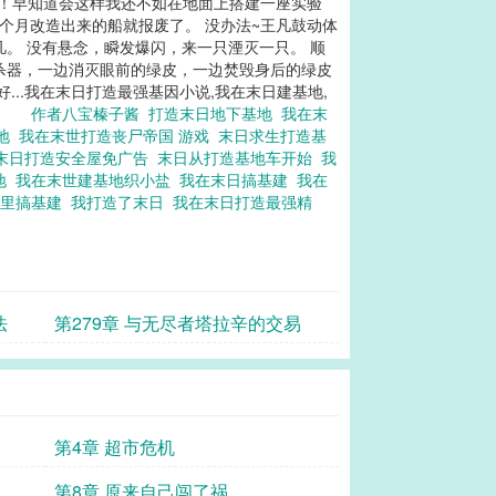
梦啊！早知道会这样我还不如在地面上搭建一座实验
半个月改造出来的船就报废了。 没办法~王凡鼓动体
凡。 没有悬念，瞬发爆闪，来一只湮灭一只。 顺
杀器，一边消灭眼前的绿皮，一边焚毁身后的绿皮
..我在末日打造最强基因小说,我在末日建基地,
... 作者八宝榛子酱
打造末日地下基地
我在末
基地
我在末世打造丧尸帝国 游戏
末日求生打造基
末日打造安全屋免广告
末日从打造基地车开始
我
地
我在末世建基地织小盐
我在末日搞基建
我在
戏里搞基建
我打造了末日
我在末日打造最强精
法
第279章 与无尽者塔拉辛的交易
第4章 超市危机
第8章 原来自己闯了祸