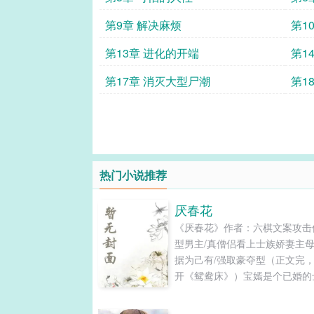
第9章 解决麻烦
第1
第13章 进化的开端
第1
第17章 消灭大型尸潮
第1
热门小说推荐
厌春花
《厌春花》作者：六棋文案攻击
型男主/真僧侣看上士族娇妻主
据为己有/强取豪夺型（正文完
开《鸳鸯床》）宝嫣是个已婚的
贵女。她被远嫁给清河晏氏的高
族子弟。因为家族日渐式微，家