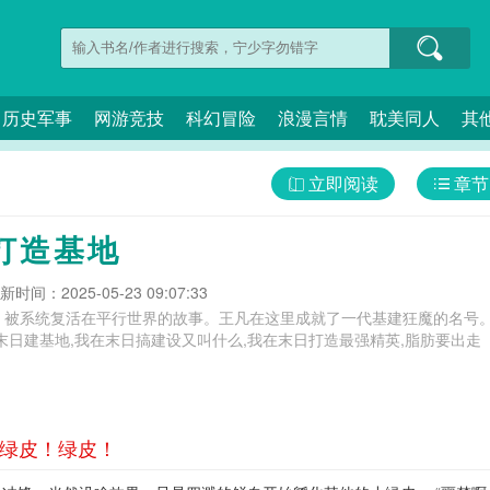
历史军事
网游竞技
科幻冒险
浪漫言情
耽美同人
其
立即阅读
章节
打造基地
新时间：2025-05-23 09:07:33
系统复活在平行世界的故事。王凡在这里成就了一代基建狂魔的名号。拳打小丧尸
末日建基地,我在末日搞建设又叫什么,我在末日打造最强精英,脂肪要出走
！绿皮！绿皮！