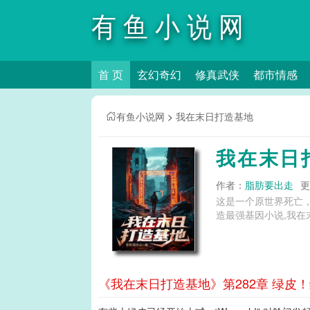
有鱼小说网
首 页
玄幻奇幻
修真武侠
都市情感
有鱼小说网
>
我在末日打造基地
我在末日
作者：
脂肪要出走
更
这是一个原世界死亡，被
造最强基因小说,我在
《我在末日打造基地》第282章 绿皮