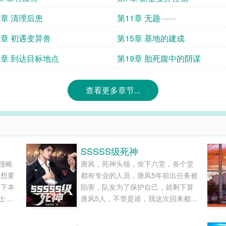
0章 清理后患
第11章 无题········
4章 初遇变异兽
第15章 基地的建成
8章 到达目标地点
第19章 胎死腹中的阴谋
查看更多章节...
SSSSS级死神
侵略
唐风，死神头领，坐下六堂，各个堂
母想要
都有专业的人员，唐风5年前出任务被
，下本
陷害，队友为了保护自己，就剩下算
士族
唐风5人，不管是谁，我这次回来都要
门士
为他们报仇。......
中女