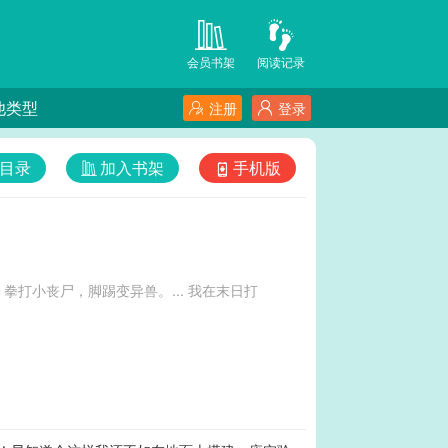
会员书架
阅读记录
他类型
注册
登录
目录
加入书架
手机版
，脚踢变异兽。... 我在末日打