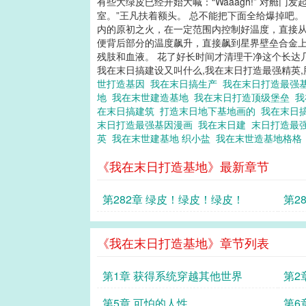
有些大绿皮已经开始大喊：“Waaagh!” 对
室。”王凡扶着额头。 总不能把下面全给爆掉吧。
内的原初之火，在一定范围内控制好温度，直接从通
便背后部分的温度飙升，直接飙到星界壁垒合金上
残肢和血液。 花了好长时间才清理干净这个长达几
我在末日搞建设又叫什么,我在末日打造最强精英,
世打造基因
我在末日搞生产
我在末日打造最强
地
我在末世建造基地
我在末日打造顶级堡垒
我
在末日搞建筑
打造末日地下基地画的
我在末日
末日打造最强基因漫画
我在末日建
末日打造最
英
我在末世建基地 织小盐
我在末世造基地格
《我在末日打造基地》最新章节
第282章 绿皮！绿皮！绿皮！
第2
《我在末日打造基地》章节列表
第1章 获得系统穿越其他世界
第2
第5章 可怕的人性
第6