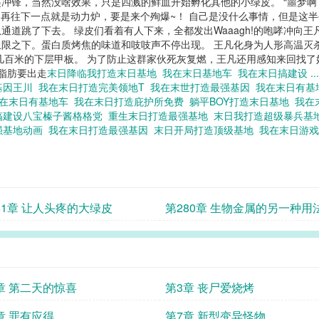
舱门发起冲锋，当然没啥效果，只是四溅的鲜血开始孵化其他的小绿皮。 “噩
 再往下一点就是动力炉，要是来个殉爆~！ 自己是没什么事情，但是这
道跳了下去。 绿皮们看着有人下来，全都发出Waaagh!的咆哮冲向王
限之下。蛋白质烤焦的味道和吱吱声不停出现。 王凡化身为人形高温灭
百米的下层甲板。 为了防止这群家伙死灰复燃，王凡还用感知来回找了好.
脂肪要出走
末日降临我打造末日基地
我在末日基地车
我在末日搞建设 
基因王川
我在末日打造完美领地T
我在末世打造最强基因
我在末日有
在末日有基地车
我在末日打造庇护所免费
躺平BOY打造末日基地
我在
搞建设八宝榛子酱格格党
重生末日打造最强基地
末日我打造超级暴兵基
强基地动画
我在末日打造最强基因
末日开局打造顶级基地
我在末日游
格
81章 让人头疼的大绿皮
第280章 生物金属的另一种用
章 第二天的惊喜
第3章 丧尸爱烧烤
章 罪有应得
第7章 新型变异怪物