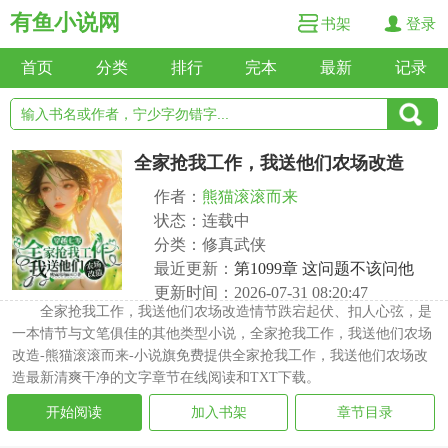
有鱼小说网
书架
登录
首页
分类
排行
完本
最新
记录
全家抢我工作，我送他们农场改造
作者：
熊猫滚滚而来
状态：连载中
分类：修真武侠
最近更新：
第1099章 这问题不该问他
更新时间：2026-07-31 08:20:47
全家抢我工作，我送他们农场改造情节跌宕起伏、扣人心弦，是
一本情节与文笔俱佳的其他类型小说，全家抢我工作，我送他们农场
改造-熊猫滚滚而来-小说旗免费提供全家抢我工作，我送他们农场改
造最新清爽干净的文字章节在线阅读和TXT下载。
开始阅读
加入书架
章节目录