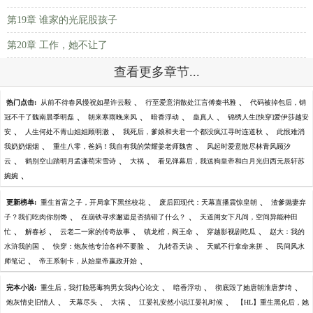
第19章 谁家的光屁股孩子
第20章 工作，她不让了
查看更多章节...
、
、
热门点击:
从前不待春风慢祝如星许云毅
行至爱意消散处江言傅秦书雅
代码被掉包后，销
、
、
、
、
冠不干了魏南晨季明磊
朝来寒雨晚来风
暗香浮动
蛊真人
锦绣人生[快穿]爱伊莎越安
、
、
、
安
人生何处不青山姐姐顾明澈
我死后，爹娘和夫君一个都没疯江寻时连道秋
此恨难消
、
、
我奶奶烟烟
重生八零，爸妈！我自有我的荣耀姜老师魏杳
风起时爱意散尽林青风顾汐
、
、
、
云
鹤别空山踏明月孟谦荀宋雪诗
大祸
看见弹幕后，我送狗皇帝和白月光归西元辰轩苏
、
婉婉
、
、
更新榜单:
重生首富之子，开局拿下黑丝校花
废后回现代：天幕直播震惊皇朝
渣爹抛妻弃
、
、
子？我们吃肉你别馋
在崩铁寻求邂逅是否搞错了什么？
天道闺女下凡间，空间异能种田
、
、
、
、
、
忙
解春衫
云老二一家的传奇故事
镇龙棺，阎王命
穿越影视剧吃瓜
赵大：我的
、
、
、
、
水浒我的国
快穿：炮灰他专治各种不要脸
九转吞天诀
天赋不行拿命来拼
民间风水
、
、
师笔记
帝王系制卡，从始皇帝嬴政开始
、
、
、
完本小说:
重生后，我打脸恶毒狗男女我内心论文
暗香浮动
彻底毁了她唐朝淮唐梦绮
、
、
、
、
炮灰情史旧情人
天幕尽头
大祸
江晏礼安然小说江晏礼时候
【HL】重生黑化后，她