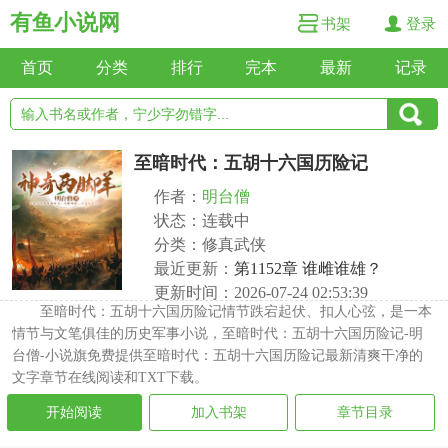
有鱼小说网
书架
登录
首页
分类
排行
完本
最新
记录
至暗时代：五胡十六国历险记
作者：
明台僧
状态：连载中
分类：修真武侠
最近更新：
第1152章 谁雌谁雄？
更新时间：2026-07-24 02:53:39
至暗时代：五胡十六国历险记情节跌宕起伏、扣人心弦，是一本
情节与文笔俱佳的历史军事小说，至暗时代：五胡十六国历险记-明
台僧-小说旗免费提供至暗时代：五胡十六国历险记最新清爽干净的
文字章节在线阅读和TXT下载。
开始阅读
加入书架
章节目录