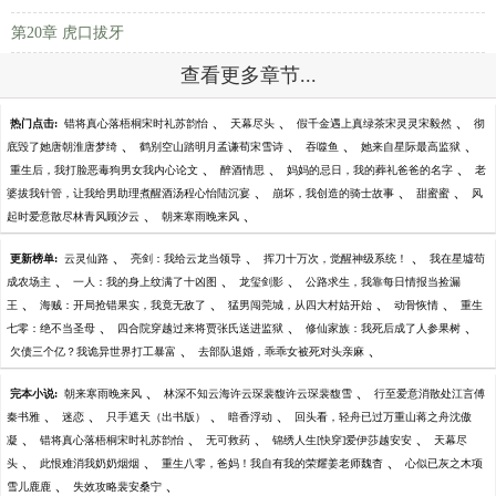
第20章 虎口拔牙
查看更多章节...
、
、
、
热门点击:
错将真心落梧桐宋时礼苏韵怡
天幕尽头
假千金遇上真绿茶宋灵灵宋毅然
彻
、
、
、
、
底毁了她唐朝淮唐梦绮
鹤别空山踏明月孟谦荀宋雪诗
吞噬鱼
她来自星际最高监狱
、
、
、
重生后，我打脸恶毒狗男女我内心论文
醉酒情思
妈妈的忌日，我的葬礼爸爸的名字
老
、
、
、
婆拔我针管，让我给男助理煮醒酒汤程心怡陆沉宴
崩坏，我创造的骑士故事
甜蜜蜜
风
、
、
起时爱意散尽林青风顾汐云
朝来寒雨晚来风
、
、
、
更新榜单:
云灵仙路
亮剑：我给云龙当领导
挥刀十万次，觉醒神级系统！
我在星墟苟
、
、
、
成农场主
一人：我的身上纹满了十凶图
龙玺剑影
公路求生，我靠每日情报当捡漏
、
、
、
、
王
海贼：开局抢错果实，我竟无敌了
猛男闯莞城，从四大村姑开始
动骨恢情
重生
、
、
、
七零：绝不当圣母
四合院穿越过来将贾张氏送进监狱
修仙家族：我死后成了人参果树
、
、
欠债三个亿？我诡异世界打工暴富
去部队退婚，乖乖女被死对头亲麻
、
、
完本小说:
朝来寒雨晚来风
林深不知云海许云琛裴馥许云琛裴馥雪
行至爱意消散处江言傅
、
、
、
、
秦书雅
迷恋
只手遮天（出书版）
暗香浮动
回头看，轻舟已过万重山蒋之舟沈傲
、
、
、
、
凝
错将真心落梧桐宋时礼苏韵怡
无可救药
锦绣人生[快穿]爱伊莎越安安
天幕尽
、
、
、
头
此恨难消我奶奶烟烟
重生八零，爸妈！我自有我的荣耀姜老师魏杳
心似已灰之木项
、
、
雪儿鹿鹿
失效攻略裴安桑宁