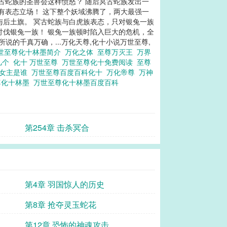
古蛇族的圣兽会这样愤怒？ 随后冥古蛇族发出一
有表态立场！ 这下整个妖域沸腾了，两大最强一
与后土旗。 冥古蛇族与白虎族表态，只对银兔一族
讨伐银兔一族！ 银兔一族顿时陷入巨大的危机，全
说的千真万确，...万化天尊,化十小说万世至尊,
世至尊化十林墨简介
万化之体
至尊万灭王
万界
几个
化十 万世至尊
万世至尊化十免费阅读
至尊
十女主是谁
万世至尊百度百科化十
万化帝尊
万神
尊化十林墨
万世至尊化十林墨百度百科
第254章 击杀冥合
第4章 羽国惊人的历史
第8章 抢夺灵玉蛇花
第12章 恐怖的神魂攻击