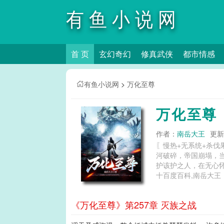
有鱼小说网
首 页
玄幻奇幻
修真武侠
都市情感
有鱼小说网
>
万化至尊
万化至尊
作者：
南岳大王
更新时
〖慢热+无系统+杀
河破碎，帝国崩塌，
护该护之人，在无心怀天下的赤心！
十百度百科,南岳大王
《万化至尊》第257章 灭族之战