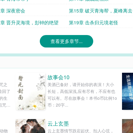
4章 深夜密会
第15章 破灭青海帮，夏峰离去
8章 晋升灵海境，彭钟的绝望
第19章 击杀归元境老怪
查看更多章节...
故事会10
咒之
美酒已备好，请开始你的表演！大小
捡回了
长短，高低深浅,应有尽有，不应有也
的生
可以有。尽在故事会！本书o币比例1o
诅咒之
币：20字...
话语
还有
云上玄墨
无
和动物
云上玄墨情节跌宕起伏、扣人心弦，
还拿