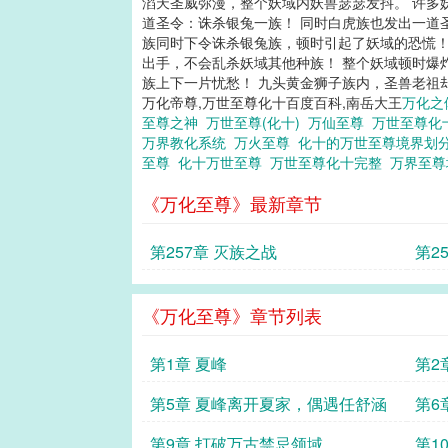
滔天圣威弥漫，整个妖域内妖兽瑟瑟发抖。 许多
道圣令：诛杀银兔一族！ 同时白虎族也发出一道
族同时下令诛杀银兔族，顿时引起了妖域的恐慌！
出手，不会乱杀妖域其他种族！ 整个妖域顿时爆
族上下一片忧愁！ 九头黄金狮子族内，圣兽老祖却
万化帝尊,万世至尊化十百度百科,南岳大王
万化之
至尊之神
万世至尊(化十)
万仙至尊
万世至尊化
万界教化系统
万火至尊
化十的万世至尊境界划
至尊
化十万世至尊
万世至尊化十完整
万界至
《万化至尊》最新章节
第257章 灭族之战
第2
《万化至尊》章节列表
第1章 夏峰
第2
第5章 夏峰离开夏家，偶遇任舒涵
第6
第9章 打破万古禁忌领域
第1