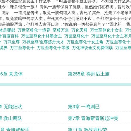
妖兽不知道究竟发生了什么事，平时圣兽都不显山露水。 不知道为什么冥
圣令：诛杀银兔一族！ 青凤一族却保持了沉默，显然她们在权衡，暂时没
 随后，一道消息传出，银兔一族勾结人类，害死了冥合，抢走了不老泉
炸，银兔族暗中勾结人类，害死冥合令他们感到不齿，全都遵循圣令开始
是满脸严肃，他盯着宏古开口道：“你说的一切都是真的？” “回老祖，我所
体是哪部
万世至尊化十境界
至尊万道
万化天尊
万世至尊化十女主
万
十百度百科
万世至尊化十林墨女主
万世至尊化十
万世至尊化十女主有
分
万武至尊
万界至尊/至尊炼丹天才
万世至尊化十女主角
万世至尊化
尊境界
万古至尊化十
万世至尊化十等级
万化神诀全文免费阅读
万世至
56章 真龙体
第255章 得到后土旗
章 无能狂吠
第3章 一鸣则已
章 救山鹰队
第7章 青海帮青靳起冲突
0章 青海帮帮手
第11章 激战鹿枯荣