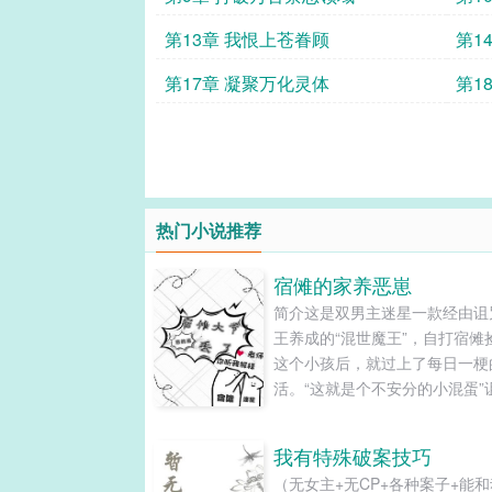
第13章 我恨上苍眷顾
第1
第17章 凝聚万化灵体
第1
热门小说推荐
宿傩的家养恶崽
简介这是双男主迷星一款经由诅
王养成的“混世魔王”，自打宿傩
这个小孩后，就过上了每日一梗
活。“这就是个不安分的小混蛋”
王黑脸吐槽道里梅……里梅更有
权，这个双标的家伙在大人面前
我有特殊破案技巧
所收敛，在自己面前简直是无法
（无女主+无CP+各种案子+能
天！上房揭瓦，打架放火，甚至