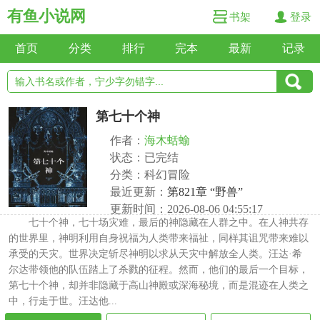
有鱼小说网
书架
登录
首页
分类
排行
完本
最新
记录
第七十个神
作者：
海木蛞蝓
状态：已完结
分类：科幻冒险
最近更新：
第821章 “野兽”
更新时间：2026-08-06 04:55:17
七十个神，七十场灾难，最后的神隐藏在人群之中。在人神共存
的世界里，神明利用自身祝福为人类带来福祉，同样其诅咒带来难以
承受的天灾。世界决定斩尽神明以求从天灾中解放全人类。汪达·希
尔达带领他的队伍踏上了杀戮的征程。然而，他们的最后一个目标，
第七十个神，却并非隐藏于高山神殿或深海秘境，而是混迹在人类之
中，行走于世。汪达他...