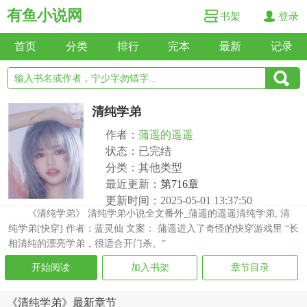
有鱼小说网
书架
登录
首页
分类
排行
完本
最新
记录
清纯学弟
作者：
蒲遥的遥遥
状态：已完结
分类：其他类型
最近更新：
第716章
更新时间：2025-05-01 13:37:50
《清纯学弟》 清纯学弟小说全文番外_蒲遥的遥遥清纯学弟, 清
纯学弟[快穿] 作者：蓝灵仙 文案： 蒲遥进入了奇怪的快穿游戏里 “长
相清纯的漂亮学弟，很适合开门杀。”
开始阅读
加入书架
章节目录
《清纯学弟》最新章节