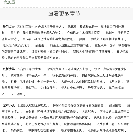
第20章
查看更多章节...
、
热门点击:
和姐姐互换化兽丹后大皇子柔美人
我死后，爹娘和夫君一个都没疯江寻时连道
、
、
、
秋
重生后，我打脸恶毒狗男女我内心论文
心似已灰之木项雪儿鹿鹿
鹤别空山踏明月孟
、
、
、
、
谦荀宋雪诗
回头看，轻舟已过万重山蒋之舟沈傲凝
异间
彻底毁了她唐朝淮唐梦绮
、
、
、
此恨难消我奶奶烟烟
甜蜜蜜
行至爱意消散处江言傅秦书雅
重生八零，爸妈！我自有我
、
、
、
的荣耀姜老师魏杳
江晏礼安然小说江晏礼时候
锦绣人生[快穿]爱伊莎越安安
看见弹幕
、
后，我送狗皇帝和白月光归西元辰轩苏婉婉
、
、
更新榜单:
四合院：最强主角
都断绝关系了，还让我认祖归宗
快穿：美貌炮灰女配失忆
、
、
、
后
镇守仙秦：地牢吞妖六十年
我不是真的精神病
四合院转业保卫处开局罢免易中
、
、
、
、
海
斩神：代理酒剑仙，开局一剑开天
天崩开局，从死囚营砍到并肩王
飞星入命
我
、
、
、
、
和灵界那些事
无敌下山，先斩白月光
杨凡红尘修行记
异星西游记
你的幸福物
、
、
语
天下诡医
、
、
、
完本小说:
旧爱泯灭程衍之柳欣欣
林深不知云海许云琛裴馥许云琛裴馥雪
醉酒情思
炮
、
、
、
灰情史旧情人
回头看，轻舟已过万重山蒋之舟沈傲凝
天幕尽头
假千金遇上真绿茶宋灵
、
、
灵宋毅然
老婆拔我针管，让我给男助理煮醒酒汤程心怡陆沉宴
代码被掉包后，销冠不干了
、
、
、
魏南晨季明磊
心似已灰之木项雪儿鹿鹿
此恨难消我奶奶烟烟
人生何处不青山姐姐顾明
、
、
、
、
澈
妈妈的忌日，我的葬礼爸爸的名字
朝来寒雨晚来风
江晏礼安然小说江晏礼时候