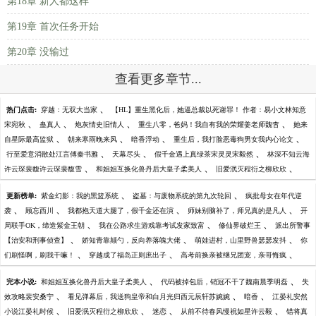
第18章 新人都这样
第19章 首次任务开始
第20章 没输过
查看更多章节...
、
热门点击:
穿越：无双大当家
【HL】重生黑化后，她逼总裁以死谢罪！ 作者：易小文林知意
、
、
、
、
宋宛秋
蛊真人
炮灰情史旧情人
重生八零，爸妈！我自有我的荣耀姜老师魏杳
她来
、
、
、
、
自星际最高监狱
朝来寒雨晚来风
暗香浮动
重生后，我打脸恶毒狗男女我内心论文
、
、
、
行至爱意消散处江言傅秦书雅
天幕尽头
假千金遇上真绿茶宋灵灵宋毅然
林深不知云海
、
、
、
许云琛裴馥许云琛裴馥雪
和姐姐互换化兽丹后大皇子柔美人
旧爱泯灭程衍之柳欣欣
、
、
更新榜单:
紫金幻影：我的黑篮系统
盗墓：与废物系统的第九次轮回
疯批母女在年代逆
、
、
、
、
袭
顾忘西川
我都抱天道大腿了，假千金还在演
师妹别脑补了，师兄真的是凡人
开
、
、
、
局联手OK，缔造紫金王朝
我在公路求生游戏靠考试发家致富
修仙界破烂王
派出所警事
、
、
、
【治安和刑事侦查】
娇知青靠颠勺，反向养落魄大佬
萌娃进村，山里野兽瑟瑟发抖
你
、
、
、
们刷怪啊，刷我干嘛！
穿越成了福岛正则庶出子
高考前换亲被继兄团宠，亲哥悔疯
、
、
完本小说:
和姐姐互换化兽丹后大皇子柔美人
代码被掉包后，销冠不干了魏南晨季明磊
失
、
、
、
效攻略裴安桑宁
看见弹幕后，我送狗皇帝和白月光归西元辰轩苏婉婉
暗香
江晏礼安然
、
、
、
、
小说江晏礼时候
旧爱泯灭程衍之柳欣欣
迷恋
从前不待春风慢祝如星许云毅
错将真