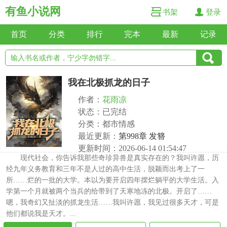
有鱼小说网
书架
登录
首页
分类
排行
完本
最新
记录
我在北极抓龙的日子
作者：
花雨凉
状态：已完结
分类：都市情感
最近更新：
第998章 发簪
更新时间：2026-06-14 01:54:47
现代社会，你告诉我那些奇珍异兽是真实存在的？我叫许愿，历
经九年义务教育和三年不是人过的高中生活，脱颖而出考上了一
所……烂的一批的大学。本以为要开启四年摆烂躺平的大学生活。入
学第一个月就被两个当兵的给带到了天寒地冻的北极。开启了……
嗯，我奇幻又扯淡的抓龙生活……我叫许愿，我见过很多天才，可是
他们都说我是天才。...