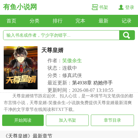
有鱼小说网
书架
登录
首页
分类
排行
完本
最新
记录
天尊皇婿
作者：
笑傲余生
状态：连载中
分类：修真武侠
最近更新：
第4938章 劝她停手
更新时间：2026-08-07 13:10:55
天尊皇婿情节跌宕起伏、扣人心弦，是一本情节与文笔俱佳的都
市言情小说，天尊皇婿-笑傲余生-小说旗免费提供天尊皇婿最新清爽
干净的文字章节在线阅读和TXT下载。
开始阅读
加入书架
章节目录
《天尊皇婿》最新章节