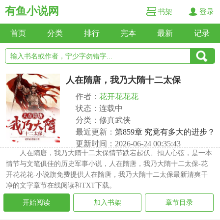
有鱼小说网
书架
登录
首页
分类
排行
完本
最新
记录
人在隋唐，我乃大隋十二太保
作者：
花开花花花
状态：连载中
分类：修真武侠
最近更新：
第859章 究竟有多大的进步？
更新时间：2026-06-24 00:35:43
人在隋唐，我乃大隋十二太保情节跌宕起伏、扣人心弦，是一本
情节与文笔俱佳的历史军事小说，人在隋唐，我乃大隋十二太保-花
开花花花-小说旗免费提供人在隋唐，我乃大隋十二太保最新清爽干
净的文字章节在线阅读和TXT下载。
开始阅读
加入书架
章节目录