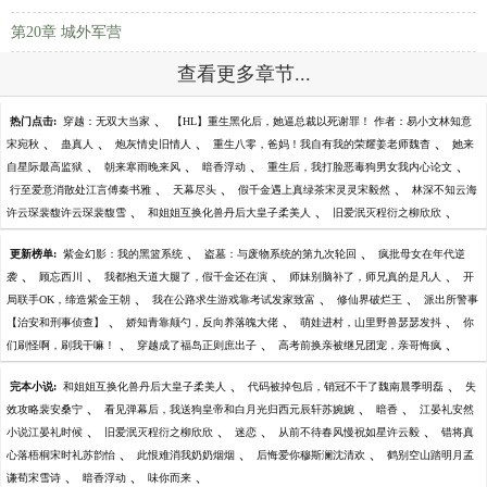
第20章 城外军营
查看更多章节...
、
热门点击:
穿越：无双大当家
【HL】重生黑化后，她逼总裁以死谢罪！ 作者：易小文林知意
、
、
、
、
宋宛秋
蛊真人
炮灰情史旧情人
重生八零，爸妈！我自有我的荣耀姜老师魏杳
她来
、
、
、
、
自星际最高监狱
朝来寒雨晚来风
暗香浮动
重生后，我打脸恶毒狗男女我内心论文
、
、
、
行至爱意消散处江言傅秦书雅
天幕尽头
假千金遇上真绿茶宋灵灵宋毅然
林深不知云海
、
、
、
许云琛裴馥许云琛裴馥雪
和姐姐互换化兽丹后大皇子柔美人
旧爱泯灭程衍之柳欣欣
、
、
更新榜单:
紫金幻影：我的黑篮系统
盗墓：与废物系统的第九次轮回
疯批母女在年代逆
、
、
、
、
袭
顾忘西川
我都抱天道大腿了，假千金还在演
师妹别脑补了，师兄真的是凡人
开
、
、
、
局联手OK，缔造紫金王朝
我在公路求生游戏靠考试发家致富
修仙界破烂王
派出所警事
、
、
、
【治安和刑事侦查】
娇知青靠颠勺，反向养落魄大佬
萌娃进村，山里野兽瑟瑟发抖
你
、
、
、
们刷怪啊，刷我干嘛！
穿越成了福岛正则庶出子
高考前换亲被继兄团宠，亲哥悔疯
、
、
完本小说:
和姐姐互换化兽丹后大皇子柔美人
代码被掉包后，销冠不干了魏南晨季明磊
失
、
、
、
效攻略裴安桑宁
看见弹幕后，我送狗皇帝和白月光归西元辰轩苏婉婉
暗香
江晏礼安然
、
、
、
、
小说江晏礼时候
旧爱泯灭程衍之柳欣欣
迷恋
从前不待春风慢祝如星许云毅
错将真
、
、
、
心落梧桐宋时礼苏韵怡
此恨难消我奶奶烟烟
后悔爱你穆斯澜沈清欢
鹤别空山踏明月孟
、
、
、
谦荀宋雪诗
暗香浮动
味你而来