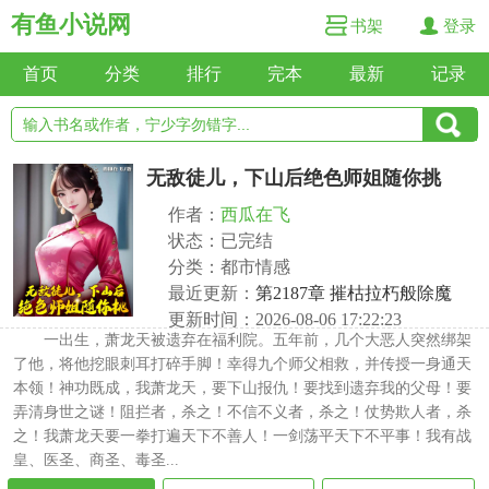
有鱼小说网
书架
登录
首页
分类
排行
完本
最新
记录
无敌徒儿，下山后绝色师姐随你挑
作者：
西瓜在飞
状态：已完结
分类：都市情感
最近更新：
第2187章 摧枯拉朽般除魔
更新时间：2026-08-06 17:22:23
一出生，萧龙天被遗弃在福利院。五年前，几个大恶人突然绑架
了他，将他挖眼刺耳打碎手脚！幸得九个师父相救，并传授一身通天
本领！神功既成，我萧龙天，要下山报仇！要找到遗弃我的父母！要
弄清身世之谜！阻拦者，杀之！不信不义者，杀之！仗势欺人者，杀
之！我萧龙天要一拳打遍天下不善人！一剑荡平天下不平事！我有战
皇、医圣、商圣、毒圣...