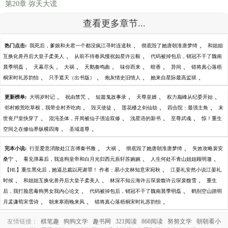
第20章 弥天大谎
查看更多章节...
、
、
热门点击:
我死后，爹娘和夫君一个都没疯江寻时连道秋
彻底毁了她唐朝淮唐梦绮
和姐姐
、
、
互换化兽丹后大皇子柔美人
从前不待春风慢祝如星许云毅
代码被掉包后，销冠不干了魏南
、
、
、
、
、
、
、
晨季明磊
天幕尽头
大祸
天鹅奏鸣曲
味你而来
暗香
异间
错将真心落梧
、
、
、
、
桐宋时礼苏韵怡
只手遮天（出书版）
炮灰情史旧情人
她来自星际最高监狱
、
、
、
、
、
更新榜单:
大明岁时记
祝由禁咒
短篇鬼故事录
天尊皇婿
权力巅峰从纪委开始
、
、
、
、
邻村粮荒吃草根，我带全村齐吃肉
毁灭使徒
莲花楼之剑仙劫
四合院：最强主角
末
、
、
、
、
世丧尸皇快穿了
混沌圣体，开局被仙子强迫双修
浅星语的新书
至尊武魂
惊！重生
、
、
空间之在修仙界纵横四海
圣域道尊
、
、
、
完本小说:
行至爱意消散处江言傅秦书雅
大祸
彻底毁了她唐朝淮唐梦绮
失效攻略裴安
、
、
、
桑宁
看见弹幕后，我送狗皇帝和白月光归西元辰轩苏婉婉
人生何处不青山姐姐顾明澈
、
【HL】重生黑化后，她逼总裁以死谢罪！ 作者：易小文林知意宋宛秋
江晏礼安然小说江晏礼
、
、
、
时候
和姐姐互换化兽丹后大皇子柔美人
林深不知云海许云琛裴馥许云琛裴馥雪
重生
、
、
后，我打脸恶毒狗男女我内心论文
代码被掉包后，销冠不干了魏南晨季明磊
鹤别空山踏明
、
、
、
月孟谦荀宋雪诗
朝来寒雨晚来风
错将真心落梧桐宋时礼苏韵怡
友情链接：
棋笔趣
狗狗文学
趣书网
321阅读
868阅读
努努文学
朝朝看小