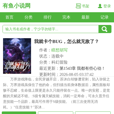
有鱼小说网
书架
登录
首页
分类
排行
完本
最新
记录
我就卡个BUG，怎么就无敌了？
作者：
瞎想胡写
状态：连载中
分类：科幻冒险
最近更新：
第1543章 我都有些心动！
更新时间：2026-08-05 03:37:42
万界游戏降临，全民穿越开启，苏沐白却惨遭背刺，陷入弥留之
际。万界游戏虽保住了他的命，但扫描当前身体数据后，属性面板却
惨不忍睹，生命值上限更是永久只能停留在一点。唯一的安慰，是觉
醒的天赋还不错。:S级专属天赋技能，消耗一定寿命，可永久晋升任
意技能一个品阶，最高可作用于S级技能。（前三次使用无消
耗。）“任意技能？”苏沐...