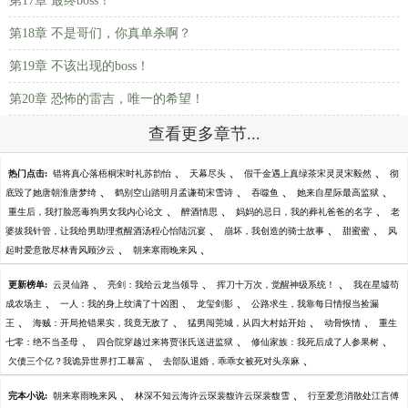
第17章 最终boss！
第18章 不是哥们，你真单杀啊？
第19章 不该出现的boss！
第20章 恐怖的雷吉，唯一的希望！
查看更多章节...
、
、
、
热门点击:
错将真心落梧桐宋时礼苏韵怡
天幕尽头
假千金遇上真绿茶宋灵灵宋毅然
彻
、
、
、
、
底毁了她唐朝淮唐梦绮
鹤别空山踏明月孟谦荀宋雪诗
吞噬鱼
她来自星际最高监狱
、
、
、
重生后，我打脸恶毒狗男女我内心论文
醉酒情思
妈妈的忌日，我的葬礼爸爸的名字
老
、
、
、
婆拔我针管，让我给男助理煮醒酒汤程心怡陆沉宴
崩坏，我创造的骑士故事
甜蜜蜜
风
、
、
起时爱意散尽林青风顾汐云
朝来寒雨晚来风
、
、
、
更新榜单:
云灵仙路
亮剑：我给云龙当领导
挥刀十万次，觉醒神级系统！
我在星墟苟
、
、
、
成农场主
一人：我的身上纹满了十凶图
龙玺剑影
公路求生，我靠每日情报当捡漏
、
、
、
、
王
海贼：开局抢错果实，我竟无敌了
猛男闯莞城，从四大村姑开始
动骨恢情
重生
、
、
、
七零：绝不当圣母
四合院穿越过来将贾张氏送进监狱
修仙家族：我死后成了人参果树
、
、
欠债三个亿？我诡异世界打工暴富
去部队退婚，乖乖女被死对头亲麻
、
、
完本小说:
朝来寒雨晚来风
林深不知云海许云琛裴馥许云琛裴馥雪
行至爱意消散处江言傅