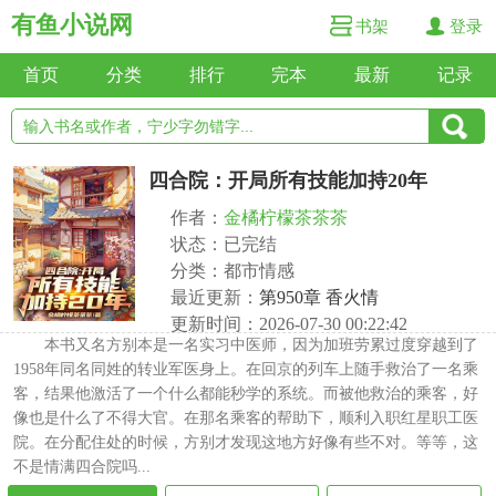
有鱼小说网
书架
登录
首页
分类
排行
完本
最新
记录
四合院：开局所有技能加持20年
作者：
金橘柠檬茶茶茶
状态：已完结
分类：都市情感
最近更新：
第950章 香火情
更新时间：2026-07-30 00:22:42
本书又名方别本是一名实习中医师，因为加班劳累过度穿越到了
1958年同名同姓的转业军医身上。在回京的列车上随手救治了一名乘
客，结果他激活了一个什么都能秒学的系统。而被他救治的乘客，好
像也是什么了不得大官。在那名乘客的帮助下，顺利入职红星职工医
院。在分配住处的时候，方别才发现这地方好像有些不对。等等，这
不是情满四合院吗...